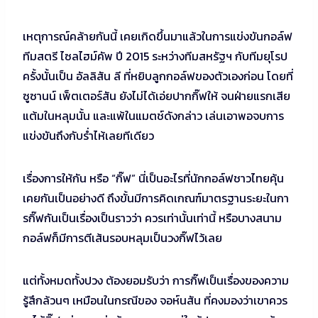
เหตุการณ์คล้ายกันนี้ เคยเกิดขึ้นมาแล้วในการแข่งขันกอล์ฟ
ทีมสตรี ไซลไฮม์คัพ ปี 2015 ระหว่างทีมสหรัฐฯ กับทีมยุโรป
ครั้งนั้นเป็น อัลลิสัน ลี ที่หยิบลูกกอล์ฟของตัวเองก่อน โดยที่
ซูซานน์ เพ็ตเตอร์สัน ยังไม่ได้เอ่ยปากกิ๊ฟให้ จนฝ่ายแรกเสีย
แต้มในหลุมนั้น และแพ้ในแมตช์ดังกล่าว เล่นเอาพอจบการ
แข่งขันถึงกับร่ำไห้เลยทีเดียว
เรื่องการให้กัน หรือ “กิ๊ฟ” นี่เป็นอะไรที่นักกอล์ฟชาวไทยคุ้น
เคยกันเป็นอย่างดี ถึงขั้นมีการคิดเกณฑ์มาตรฐานระยะในกา
รกิ๊ฟกันเป็นเรื่องเป็นราวว่า ควรเท่านั้นเท่านี้ หรือบางสนาม
กอล์ฟก็มีการตีเส้นรอบหลุมเป็นวงกิ๊ฟไว้เลย
แต่ทั้งหมดทั้งปวง ต้องยอมรับว่า การกิ๊ฟเป็นเรื่องของความ
รู้สึกล้วนๆ เหมือนในกรณีของ จอห์นสัน ที่คงมองว่าเขาควร