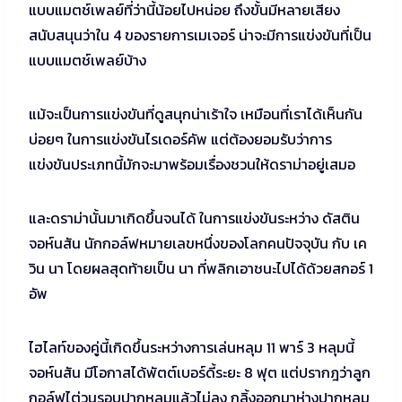
แบบแมตช์เพลย์ที่ว่านี้น้อยไปหน่อย ถึงขั้นมีหลายเสียง
สนับสนุนว่าใน 4 ของรายการเมเจอร์ น่าจะมีการแข่งขันที่เป็น
แบบแมตช์เพลย์บ้าง
แม้จะเป็นการแข่งขันที่ดูสนุกน่าเร้าใจ เหมือนที่เราได้เห็นกัน
บ่อยๆ ในการแข่งขันไรเดอร์คัพ แต่ต้องยอมรับว่าการ
แข่งขันประเภทนี้มักจะมาพร้อมเรื่องชวนให้ดราม่าอยู่เสมอ
และดราม่านั้นมาเกิดขึ้นจนได้ ในการแข่งขันระหว่าง ดัสติน
จอห์นสัน นักกอล์ฟหมายเลขหนึ่งของโลกคนปัจจุบัน กับ เค
วิน นา โดยผลสุดท้ายเป็น นา ที่พลิกเอาชนะไปได้ด้วยสกอร์ 1
อัพ
ไฮไลท์ของคู่นี้เกิดขึ้นระหว่างการเล่นหลุม 11 พาร์ 3 หลุมนี้
จอห์นสัน มีโอกาสได้พัตต์เบอร์ดี้ระยะ 8 ฟุต แต่ปรากฎว่าลูก
กอล์ฟไต่วนรอบปากหลุมแล้วไม่ลง กลิ้งออกมาห่างปากหลุม