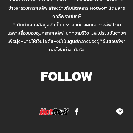
ข่าวสารวงการกอล์ฟ เคียงข้างกับนิตยสาร HotGolf นิตยสาร
กอล์ฟรายปักษ์
ที่เน้นนำเสนอข้อมูลอันเป็นประโยชน์ต่อคนเล่นกอล์ฟ โดย
เฉพาะเรื่องของอุปกรณ์กอล์ฟ, บทความรีวิว และโปรโมชั่นต่างๆ
เพื่อมุ่งหมายให้เว็บไซต์แห่งนี้เป็นศูนย์กลางของผู้ที่ชื่นชอบกีฬา
กอล์ฟอย่างแท้จริง
FOLLOW