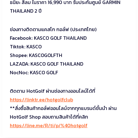
ธนิยะ สีลม ในราคา 16,990 บาท รับประกันศูนย์ GARMIN
THAILAND 2 ปี
ช่องทางติดตามแคสโก กอล์ฟ (ประเทศไทย)
Facebook: KASCO GOLF THAILAND
Tiktok: KASCO
Shopee: KASCOGOLFTH
LAZADA: KASCO GOLF THAILAND
NocNoc: KASCO GOLF
ติดตาม HotGolf ผ่านช่องทางออนไลน์ได้ที่
https://linktr.ee/hotgolfclub
**สั่งซื้อสินค้ากอล์ฟออนไลน์จากทุกแบรนด์ชั้นนำ ผ่าน
HotGolf Shop สอบถามสินค้าได้ที่คลิก
https://line.me/R/ti/p/%40hotgolf