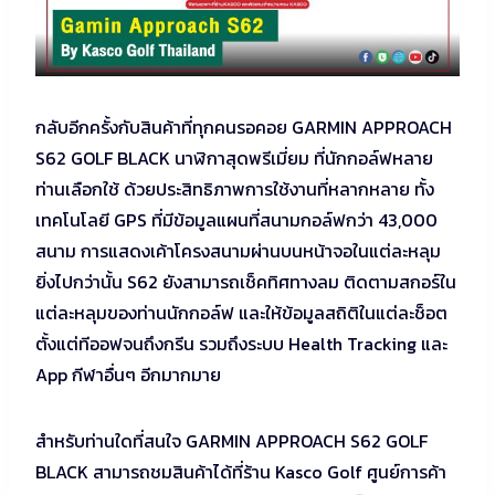
กลับอีกครั้งกับสินค้าที่ทุกคนรอคอย GARMIN APPROACH
S62 GOLF BLACK นาฬิกาสุดพรีเมี่ยม ที่นักกอล์ฟหลาย
ท่านเลือกใช้ ด้วยประสิทธิภาพการใช้งานที่หลากหลาย ทั้ง
เทคโนโลยี GPS ที่มีข้อมูลแผนที่สนามกอล์ฟกว่า 43,000
สนาม การแสดงเค้าโครงสนามผ่านบนหน้าจอในแต่ละหลุม
ยิ่งไปกว่านั้น S62 ยังสามารถเช็คทิศทางลม ติดตามสกอร์ใน
แต่ละหลุมของท่านนักกอล์ฟ และให้ข้อมูลสถิติในแต่ละช็อต
ตั้งแต่ทีออฟจนถึงกรีน รวมถึงระบบ Health Tracking และ
App กีฬาอื่นๆ อีกมากมาย
สำหรับท่านใดที่สนใจ GARMIN APPROACH S62 GOLF
BLACK สามารถชมสินค้าได้ที่ร้าน Kasco Golf ศูนย์การค้า