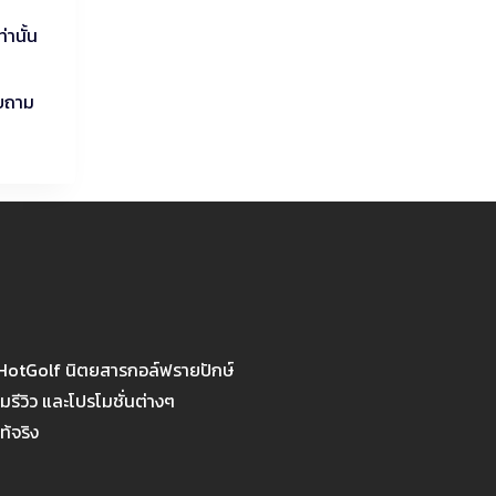
านั้น
อบถาม
 HotGolf นิตยสารกอล์ฟรายปักษ์
รีวิว และโปรโมชั่นต่างๆ
ท้จริง