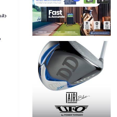
แล้ว
อ