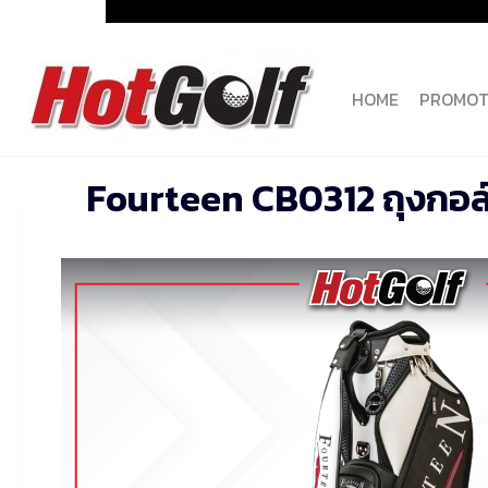
Skip
to
content
HOME
PROMOT
Fourteen CB0312 ถุงกอล์ฟ