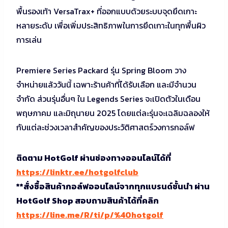
พื้นรองเท้า VersaTrax+ ที่ออกแบบด้วยระบบจุดยึดเกาะ
หลายระดับ เพื่อเพิ่มประสิทธิภาพในการยึดเกาะในทุกพื้นผิว
การเล่น
Premiere Series Packard รุ่น Spring Bloom วาง
จำหน่ายแล้ววันนี้ เฉพาะร้านค้าที่ได้รับเลือก และมีจำนวน
จำกัด ส่วนรุ่นอื่นๆ ใน Legends Series จะเปิดตัวในเดือน
พฤษภาคม และมิถุนายน 2025 โดยแต่ละรุ่นจะเฉลิมฉลองให้
กับแต่ละช่วงเวลาสำคัญของประวัติศาสตร์วงการกอล์ฟ
ติดตาม HotGolf ผ่านช่องทางออนไลน์ได้ที่
https://linktr.ee/hotgolfclub
**สั่งซื้อสินค้ากอล์ฟออนไลน์จากทุกแบรนด์ชั้นนำ ผ่าน
HotGolf Shop สอบถามสินค้าได้ที่คลิก
https://line.me/R/ti/p/%40hotgolf