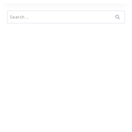
Search
for: