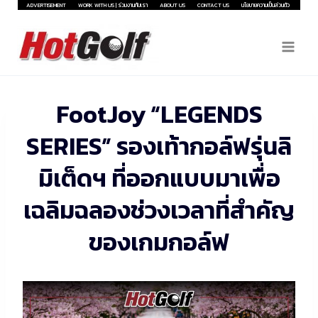
Skip
ADVERTISEMENT
WORK WITH US | ร่วมงานกับเรา
ABOUT US
CONTACT US
นโยบายความเป็นส่วนตัว
to
content
FootJoy “LEGENDS
SERIES” รองเท้ากอล์ฟรุ่นลิ
มิเต็ดฯ ที่ออกแบบมาเพื่อ
เฉลิมฉลองช่วงเวลาที่สำคัญ
ของเกมกอล์ฟ