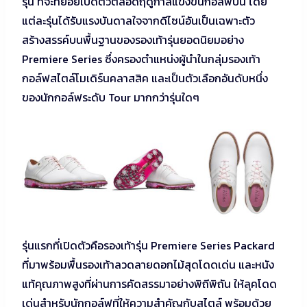
รุ่น ที่จะทยอยเปิดตัวตลอดฤดูกาลแข่งขันกอล์ฟปีนี้ โดย
แต่ละรุ่นได้รับแรงบันดาลใจจากดีไซน์อันเป็นเฉพาะตัว
สร้างสรรค์บนพื้นฐานของรองเท้ารุ่นยอดนิยมอย่าง
Premiere Series ซึ่งครองตำแหน่งผู้นำในกลุ่มรองเท้า
กอล์ฟสไตล์โมเดิร์นคลาสสิค และเป็นตัวเลือกอันดับหนึ่ง
ของนักกอล์ฟระดับ Tour มากกว่ารุ่นใดๆ
รุ่นแรกที่เปิดตัวคือรองเท้ารุ่น Premiere Series Packard
ที่มาพร้อมพื้นรองเท้าลวดลายดอกไม้สุดโดดเด่น และหนัง
แท้คุณภาพสูงที่ผ่านการคัดสรรมาอย่างพิถีพิถัน ให้ลุคโดด
เด่นสำหรับนักกอล์ฟที่ให้ความสำคัญกับสไตล์ พร้อมด้วย