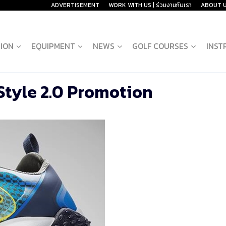
ADVERTISEMENT
WORK WITH US | ร่วมงานกับเรา
ABOUT 
ION
EQUIPMENT
NEWS
GOLF COURSES
INST
Style 2.0 Promotion