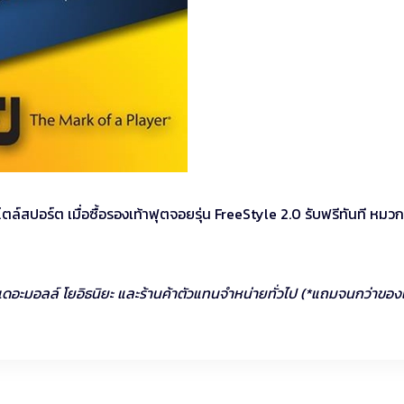
ตล์สปอร์ต เมื่อซื้อรองเท้าฟุตจอยรุ่น FreeStyle 2.0 รับฟรีทันที หมวก
อน เดอะมอลล์ โยอิธนิยะ และร้านค้าตัวแทนจำหน่ายทั่วไป (*แถมจนกว่าขอ