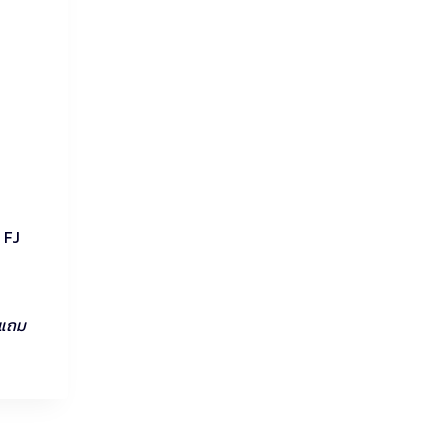
 FJ
งแถม