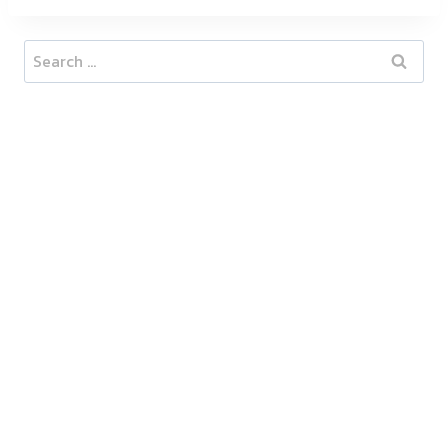
Search
for: