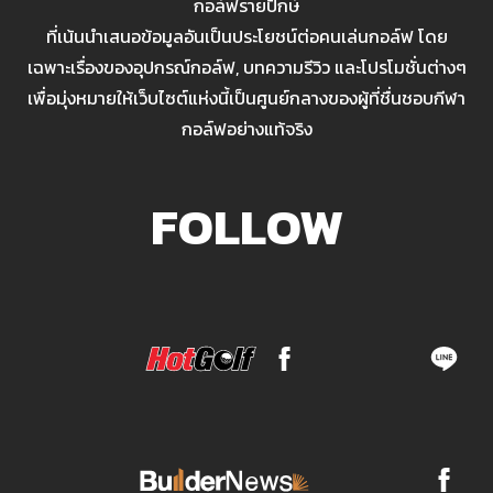
กอล์ฟรายปักษ์
ที่เน้นนำเสนอข้อมูลอันเป็นประโยชน์ต่อคนเล่นกอล์ฟ โดย
เฉพาะเรื่องของอุปกรณ์กอล์ฟ, บทความรีวิว และโปรโมชั่นต่างๆ
เพื่อมุ่งหมายให้เว็บไซต์แห่งนี้เป็นศูนย์กลางของผู้ที่ชื่นชอบกีฬา
กอล์ฟอย่างแท้จริง
FOLLOW