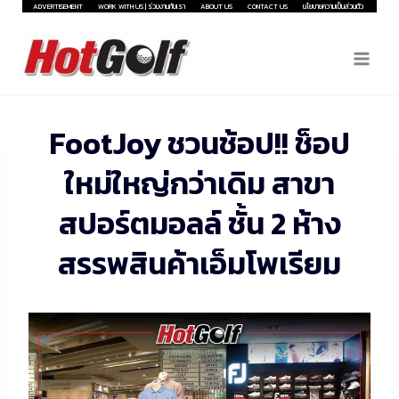
Skip
ADVERTISEMENT
WORK WITH US | ร่วมงานกับเรา
ABOUT US
CONTACT US
นโยบายความเป็นส่วนตัว
to
content
FootJoy ชวนช้อป!! ช็อป
ใหม่ใหญ่กว่าเดิม สาขา
สปอร์ตมอลล์ ชั้น 2 ห้าง
สรรพสินค้าเอ็มโพเรียม