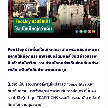
FootJoy ปรับพื้นที่ใหม่ใหญ่กว่าเดิม พร้อมสินค้าหลาก
หลายให้เลือกสรร สาขาสปอร์ตมอลล์ ชั้น 2 ห้างสรรพ
สินค้าเอ็มโพเรียม ชวนท่านนักกอล์ฟเดินช้อปกันอย่าง
เพลินเพลินกับสินค้าหลากหลายรุ่น
ไม่ว่าจะเป็น รองเท้ากอล์ฟรุ่นใหม่ล่าสุด “Superlites XP”
ที่มากับความเบากว่าที่คุณคิดพร้อมกับการยึดเกาะที่มั่นคง
รวมไปถึงรุ่นล่าสุด TRADITIONS รองเท้าทรงคลาสิค หนังแท้
ที่มากับความนุ่มสบาย