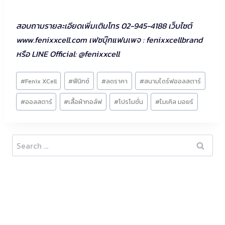
สอบถามรายละเอียดเพิ่มเติมโทร 02-945-4188 เว็บไซต์
www.fenixxcell.com เฟซบุ๊กแฟนเพจ : fenixxcellbrand
หรือ LINE Official: @fenixxcell
Post
#
Fenix XCell
#
ฟีนิกซ์
#
ลดราคา
#
สนามไดร์ฟออลสตาร์
Tags:
#
ออลสตาร์
#
เสื้อผ้ากอล์ฟ
#
โปรโมชั่น
#
ไมเคิล มอยร์
Search
for: