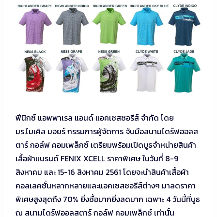
ฟีนิกซ์ แอพพาเรล แอนด์ แอคเซสซอรีส์ จำกัด โดย
มร.ไมเคิล มอยร์ กรรมการผู้จัดการ จับมือสนามไดร์ฟออลส
ตาร์ กอล์ฟ คอมเพล็กซ์ เตรียมพร้อมเปิดบูธจำหน่ายสินค้า
เสื้อผ้าแบรนด์ FENIX XCELL ราคาพิเศษ ในวันที่ 8-9
สิงหาคม และ 15-16 สิงหาคม 2561 โดยจะนำสินค้าเสื้อผ้า
คอลเลคชั่นหลากหลายและแอคเซสซอรีส์ต่างๆ มาลดราคา
พิเศษสูงสุดถึง 70% ยิ่งซื้อมากยิ่งลดมาก เฉพาะ 4 วันนี้ที่บูธ
ณ สนามไดร์ฟออลสตาร์ กอล์ฟ คอมเพล็กซ์ เท่านั้น