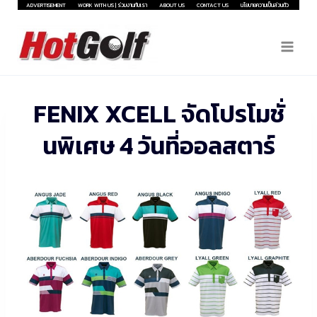
Skip
ADVERTISEMENT
WORK WITH US | ร่วมงานกับเรา
ABOUT US
CONTACT US
นโยบายความเป็นส่วนตัว
to
content
FENIX XCELL จัดโปรโมชั่
นพิเศษ 4 วันที่ออลสตาร์