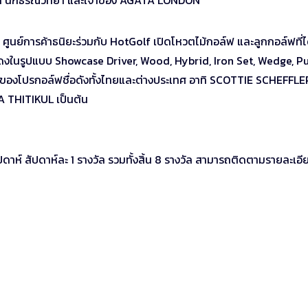
าวด์ นักธรณีวิทยา และเจ้าของ AGATA LONDON
ย์การค้าธนิยะร่วมกับ HotGolf เปิดโหวตไม้กอล์ฟ และลูกกอล์ฟที่ได
สดงในรูปแบบ Showcase Driver, Wood, Hybrid, Iron Set, Wedge, Pu
ณ์ของโปรกอล์ฟชื่อดังทั้งไทยและต่างประเทศ อาทิ SCOTTIE SCHEFFLE
THITIKUL เป็นต้น
์ สัปดาห์ละ 1 รางวัล รวมทั้งสิ้น 8 รางวัล สามารถติดตามรายละเอี