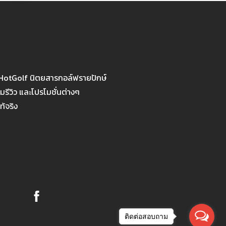
 HotGolf นิตยสารกอล์ฟรายปักษ์
รีวิว และโปรโมชั่นต่างๆ
ท้จริง
ติดต่อสอบถาม