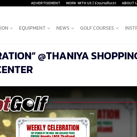
ADVERTISEMENT
WORK WITH US | ร่วมงานกับเรา
ABOUT 
ION
EQUIPMENT
NEWS
GOLF COURSES
INST
RATION” @THANIYA SHOPPIN
CENTER