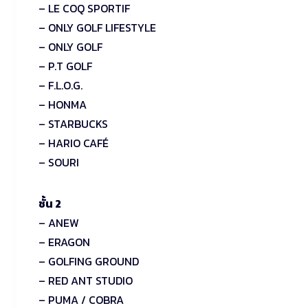
– LE COQ SPORTIF
– ONLY GOLF LIFESTYLE
– ONLY GOLF
– P.T GOLF
– F.L.O.G.
– HONMA
– STARBUCKS
– HARIO CAFÉ
– SOURI
ชั้น 2
– ANEW
– ERAGON
– GOLFING GROUND
– RED ANT STUDIO
– PUMA / COBRA