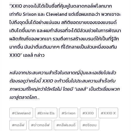
“XXIO อาจจะไม่ได้เป็นชื่อที่คุ้นหูในตลาดกอล์ฟโลกมาก
เท่ากับ Srixon และ Cleveland แต่เชื่อผมเถอะว่า พวกเขาจะ
ไปถึงจุดนั้นได้อย่างแน่นอน สถิติยอดขายของของแบรนด์
เติบโตขึ้นมาก และผมกำลังรอที่จะได้มีส่วนช่วยในการพัฒนา
ผลิตภัณฑ์ของพวกเขา รวมถึงการสร้างแบรนด์ให้เป็นที่รู้จัก
มากขึ้น มันน่าตื่นเต้นมากๆ ที่ได้กลายเป็นส่วนหนึ่งของทีม
XXIO” เอลส์ กล่าว
หลังจากประสบความสำเร็จในตลาดญี่ปุ่นและเอเชียไปแล้ว
ต้องรอดูว่าครั้งนี้ XXIO จะก้าวขึ้นไปประสบความสำเร็จกับ
ภาพรวมที่ใหญ่กว่าได้หรือไม่ โดยมี “เอลส์” เป็นตัวเชื่อมพวก
เขาสู่ตลาดโลก…
Post
#
Cleveland
#
Ernie Els
#
Srixon
#
XXIO
#
XXIO X
Tags:
#
กอล์ฟ
#
ข่าวกอล์ฟ
#
คลีฟแลนด์
#
ซริซอน