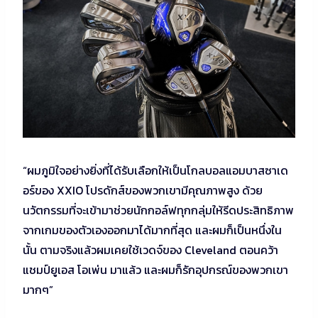
“ผมภูมิใจอย่างยิ่งที่ได้รับเลือกให้เป็นโกลบอลแอมบาสซาเด
อร์ของ XXIO โปรดักส์ของพวกเขามีคุณภาพสูง ด้วย
นวัตกรรมที่จะเข้ามาช่วยนักกอล์ฟทุกกลุ่มให้รีดประสิทธิภาพ
จากเกมของตัวเองออกมาได้มากที่สุด และผมก็เป็นหนึ่งใน
นั้น ตามจริงแล้วผมเคยใช้เวดจ์ของ Cleveland ตอนคว้า
แชมป์ยูเอส โอเพ่น มาแล้ว และผมก็รักอุปกรณ์ของพวกเขา
มากๆ”