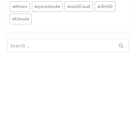
#
ซิกซอน
#
อุปกรณ์กอล์ฟ
#
เออร์นี่ เอลส์
#
เอ็กซิโอ้
#
ไม้กอล์ฟ
Search
for: