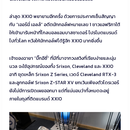
ล่าสุด XXIO พยายามอีกครั้ง ด้วยการประกาศเซ็นสัญญา
กับ “เออร์นี่ เอลส์” อดีตนักกอล์ฟหมายเลข 1 ชาวแอฟริกาใต้
ให้เข้ามารับหน้าที่โกลบอลแอมบาสซาเดอร์ โปรโมตแบรนด์
ไปทั่วโลก หวังให้นักกอล์ฟได้รู้จัก XXIO มากยิ่งขึ้น
เจ้าของฉายา “บิ๊กอีซี่” ที่มีที่มาจากวงสวิงที่เรียบง่ายและนุ่ม
นวล จะใช้อุปกรณ์ของทั้ง Srixon, Cleveland และ XXIO
อาทิ ชุดเหล็ก Srixon Z Series, เวดจ์ Cleveland RTX-3
และลูกกอล์ฟ Srixon Z-STAR XV ยกเว้นเพียงตัวไดรเวอร์
ยังไม่มีการเปิดเผยออกมา แต่ที่แน่นอนว่าทั้งหมดจะอยู่
ภายในถุงที่ติดแบรนด์ XXIO