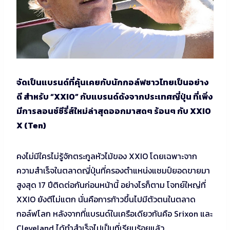
จัดเป็นแบรนด์ที่คุ้นเคยกับนักกอล์ฟชาวไทยเป็นอย่าง
ดี สำหรับ “XXIO” กับแบรนด์ดังจากประเทศญี่ปุ่น ที่เพิ่ง
มีการลอนช์ซีรี่ส์ใหม่ล่าสุดออกมาสดๆ ร้อนๆ กับ XXIO
X (Ten)
คงไม่มีใครไม่รู้จักตระกูลหัวไม้ของ XXIO โดยเฉพาะจาก
ความสำเร็จในตลาดญี่ปุ่นที่ครองตำแหน่งแชมป์ยอดขายมา
สูงสุด 17 ปีติดต่อกันก่อนหน้านี้ อย่างไรก็ตาม โจทย์ใหญ่ที่
XXIO ยังตีไม่แตก นั่นคือการก้าวขึ้นไปมีตัวตนในตลาด
กอล์ฟโลก หลังจากที่แบรนด์ในเครือเดียวกันคือ Srixon และ
Cleveland ได้ทำสำเร็จไปเป็นที่เรียบร้อยแล้ว