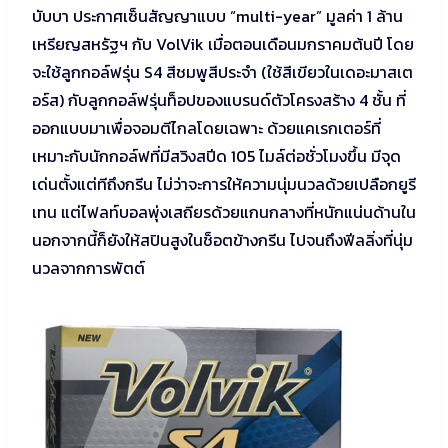
บับบา ประกาศเซ็นสัญญาแบบ “multi-year” มูลค่า 1 ล้าน
เหรียญสหรัฐฯ กับ VolVik เมื่อตอนเดือนมกราคมต้นปี โดย
จะใช้ลูกกอล์ฟรุ่น S4 สีชมพูสีประจำ (ใช้สีเขียวในเดอะมาสเต
อร์ส) กับลูกกอล์ฟรุ่นท็อปของแบรนด์ตัวโครงสร้าง 4 ชั้น ที่
ออกแบบมาเพื่อจอมตีไกลโดยเฉพาะ ด้วยแคเรกเตอร์ที่
เหมาะกับนักกอล์ฟที่มีสวิงสปีด 105 ไมล์ต่อชั่วโมงขึ้น มีจุด
เด่นตั้งแต่ทีถึงกรีน ไม่ว่าจะการให้ความนุ่มนวลด้วยเปลือกยูรี
เทน แต่ไฟลท์บอลพุ่งเสถียรด้วยแกนกลางที่หนักแน่นด้านใน
นอกจากนี้ก็ยังให้สปินสูงในช็อตข้างกรีน ไปจนถึงฟีลลิ่งที่นุ่ม
นวลจากการพัตต์