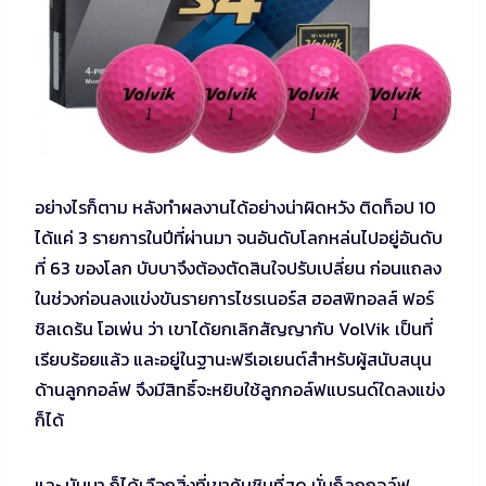
อย่างไรก็ตาม หลังทำผลงานได้อย่างน่าผิดหวัง ติดท็อป 10
ได้แค่ 3 รายการในปีที่ผ่านมา จนอันดับโลกหล่นไปอยู่อันดับ
ที่ 63 ของโลก บับบาจึงต้องตัดสินใจปรับเปลี่ยน ก่อนแถลง
ในช่วงก่อนลงแข่งขันรายการไชรเนอร์ส ฮอสพิทอลส์ ฟอร์
ชิลเดร้น โอเพ่น ว่า เขาได้ยกเลิกสัญญากับ VolVik เป็นที่
เรียบร้อยแล้ว และอยู่ในฐานะฟรีเอเยนต์สำหรับผู้สนับสนุน
ด้านลูกกอล์ฟ จึงมีสิทธิ์จะหยิบใช้ลูกกอล์ฟแบรนด์ใดลงแข่ง
ก็ได้
และ บับบา ก็ได้เลือกสิ่งที่เขาคุ้นชินที่สุด นั่นก็ลูกกอล์ฟ