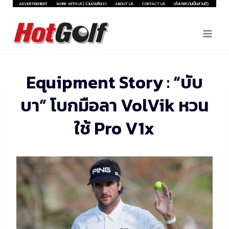
Skip
ADVERTISEMENT
WORK WITH US | ร่วมงานกับเรา
ABOUT US
CONTACT US
นโยบายความเป็นส่วนตัว
to
content
Equipment Story : “บับ
บา” โบกมือลา VolVik หวน
ใช้ Pro V1x