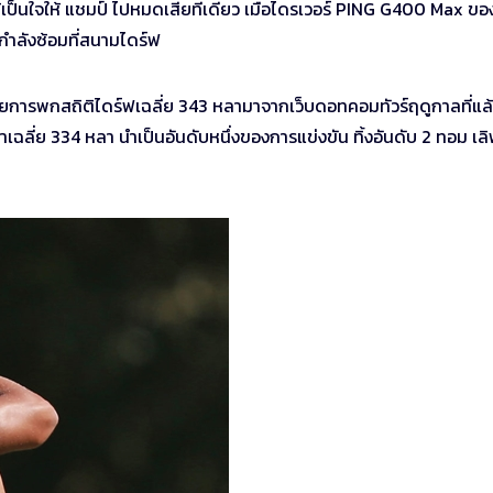
ด้เป็นใจให้ แชมป์ ไปหมดเสียทีเดียว เมื่อไดรเวอร์ PING G400 Max ขอ
กำลังซ้อมที่สนามไดร์ฟ
ีด้วยการพกสถิติไดร์ฟเฉลี่ย 343 หลามาจากเว็บดอทคอมทัวร์ฤดูกาลที่แล
าเฉลี่ย 334 หลา นำเป็นอันดับหนึ่งของการแข่งขัน ทิ้งอันดับ 2 ทอม เลิ