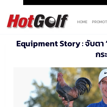
Skip
to
content
HOME
PROMOT
Equipment Story : จับตา “
กร