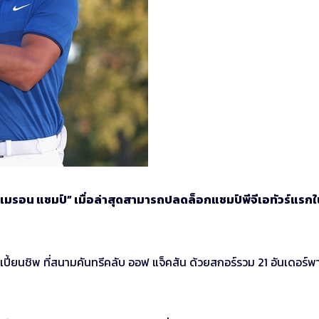
คาเมรอน แชมป์” เมื่อล่าสุดสามารถปลดล็อกแชมป์พีจีเอทัวร์แรก
ปี้ยนชิพ ที่สนามคันทรีคลับ ออฟ แจ็คสัน ด้วยสกอร์รวม 21 อันเดอร์พา