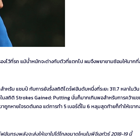
ำรองไว้ที่รถ แม้น้ำหนักจะต่างกับตัวที่แตกไป ผมจึงพยายามซ้อมให้มากที่
สำหรับ แชมป์ กับการยังรั้งสถิติไดร์ฟอันดับหนึ่งที่ระยะ 311.7 หลาในวัน
บ 2 ในสถิติ Strokes Gained: Putting นั่นก็มากเกินพอสำหรับการคว้าแช
ขาถูกหายใจรดต้นคอ แต่การทำ 5 เบอร์ดี้ใน 6 หลุมสุดท้ายก็ทำให้เขาก
ร์ฟอันทรงพลังจะส่งให้เขาไปได้ไกลขนาดไหนในพีจีเอทัวร์ 2018-19 นี้