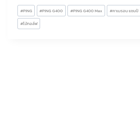
Post
#
PING
#
PING G400
#
PING G400 Max
#
คาเมรอน แชมป์
Tags:
#
ไม้กอล์ฟ