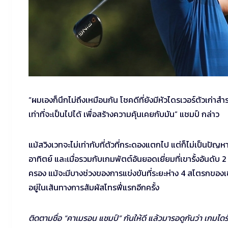
“ผมเองก็นึกไม่ถึงเหมือนกัน โชคดีที่ยังมีหัวไดรเวอร์ตัวเก่าส
เท่าที่จะเป็นไปได้ เพื่อสร้างความคุ้นเคยกับมัน” แชมป์ กล่าว
แม้สวิงเวทจะไม่เท่ากับที่ตัวที่กระดองแตกไป แต่ก็ไม่เป็นปัญหา
อาทิตย์ และเมื่อรวมกับเกมพัตต์อันยอดเยี่ยมที่เขารั้งอันดั
ครอง แม้จะมีบางช่วงของการแข่งขันที่ระยะห่าง 4 สโตรกของเ
อยู่ในเส้นทางการสัมผัสโทรฟี่แรกอีกครั้ง
ติดตามชื่อ “คาเมรอน แชมป์” กันให้ดี แล้วมารอดูกันว่า เกมได