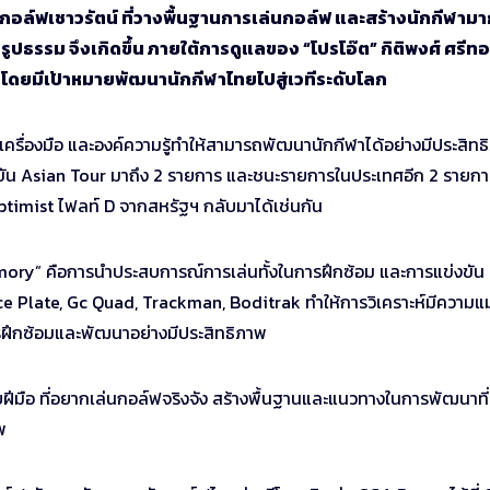
์ฟเชาวรัตน์ ที่วางพื้นฐานการเล่นกอล์ฟ และสร้างนักกีฬามา
ูปธรรม จึงเกิดขึ้น ภายใต้การดูแลของ “โปรโอ๊ต” กิติพงศ์ ศรีท
 โดยมีเป้าหมายพัฒนานักกีฬาไทยไปสู่เวทีระดับโลก
ครื่องมือ และองค์ความรู้ทำให้สามารถพัฒนานักกีฬาได้อย่างมีประสิทธ
ขัน Asian Tour มาถึง 2 รายการ และชนะรายการในประเทศอีก 2 รายกา
ptimist ไฟลท์ D จากสหรัฐฯ กลับมาได้เช่นกัน
ory” คือการนำประสบการณ์การเล่นทั้งในการฝึกซ้อม และการแข่งขัน
Force Plate, Gc Quad, Trackman, Boditrak ทำให้การวิเคราะห์มีความแ
ารฝึกซ้อมและพัฒนาอย่างมีประสิทธิภาพ
ฝีมือ ที่อยากเล่นกอล์ฟจริงจัง สร้างพื้นฐานและแนวทางในการพัฒนาที่
พ