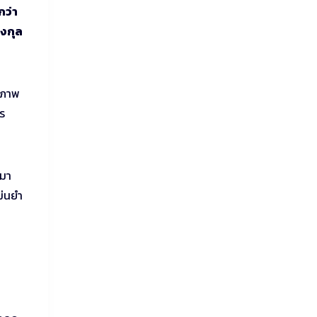
กว่า
องกุล
ิภาพ
ร
 มา
ม่นยำ