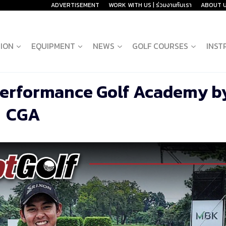
ADVERTISEMENT
WORK WITH US | ร่วมงานกับเรา
ABOUT 
ION
EQUIPMENT
NEWS
GOLF COURSES
INST
erformance Golf Academy b
CGA