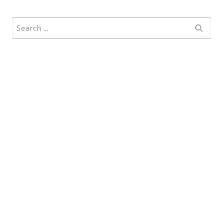
navigation
Search
for: