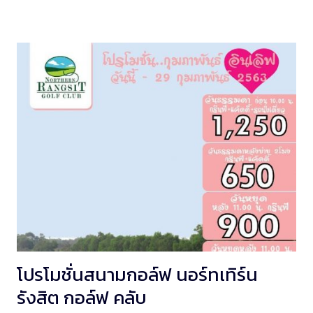
โปรโมชั่นสนามกอล์ฟ นอร์ทเทิร์น
รังสิต กอล์ฟ คลับ