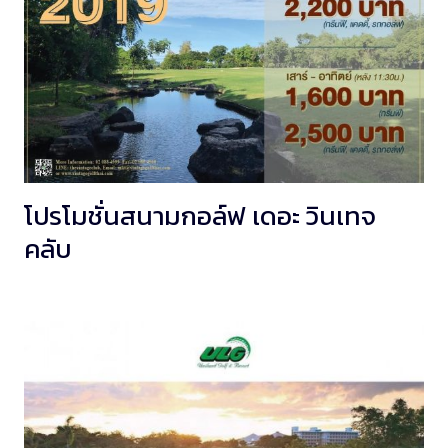
โปรโมชั่นสนามกอล์ฟ เดอะ วินเทจ
คลับ