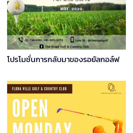
โปรโมชั่นการกลับมาของรอยัลกอล์ฟ