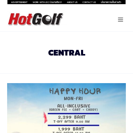
Skip
ADVERTISEMENT
WORK WITH US | ร่วมงานกับเรา
ABOUT US
CONTACT US
นโยบายความเป็นส่วนตัว
to
content
CENTRAL