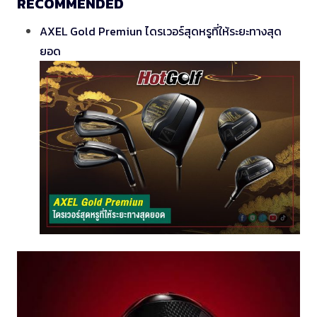
RECOMMENDED
AXEL Gold Premiun ไดรเวอร์สุดหรูที่ให้ระยะทางสุด
ยอด