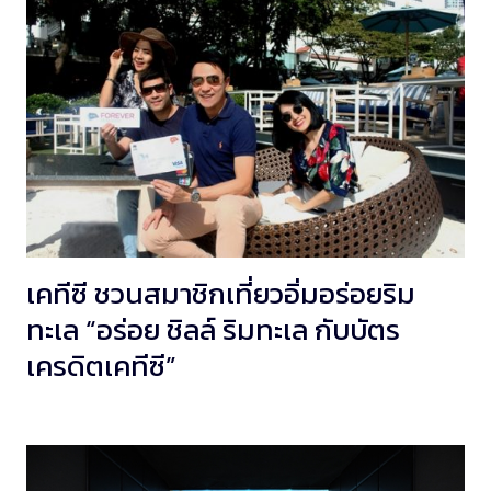
เคทีซี ชวนสมาชิกเที่ยวอิ่มอร่อยริม
ทะเล “อร่อย ชิลล์ ริมทะเล กับบัตร
เครดิตเคทีซี”