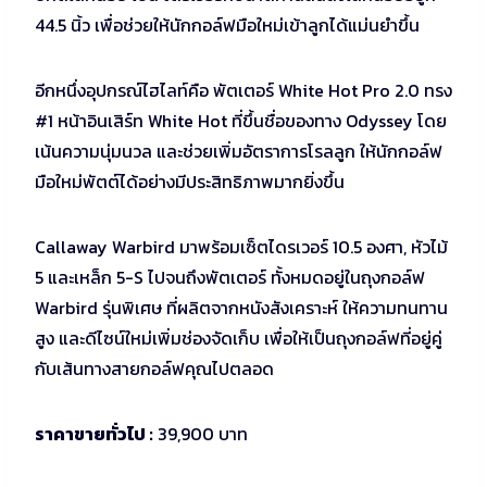
44.5 นิ้ว เพื่อช่วยให้นักกอล์ฟมือใหม่เข้าลูกได้แม่นยำขึ้น
อีกหนึ่งอุปกรณ์ไฮไลท์คือ พัตเตอร์ White Hot Pro 2.0 ทรง
#1 หน้าอินเสิร์ท White Hot ที่ขึ้นชื่อของทาง Odyssey โดย
เน้นความนุ่มนวล และช่วยเพิ่มอัตราการโรลลูก ให้นักกอล์ฟ
มือใหม่พัตต์ได้อย่างมีประสิทธิภาพมากยิ่งขึ้น
Callaway Warbird มาพร้อมเซ็ตไดรเวอร์ 10.5 องศา, หัวไม้
5 และเหล็ก 5-S ไปจนถึงพัตเตอร์ ทั้งหมดอยู่ในถุงกอล์ฟ
Warbird รุ่นพิเศษ ที่ผลิตจากหนังสังเคราะห์ ให้ความทนทาน
สูง และดีไซน์ใหม่เพิ่มช่องจัดเก็บ เพื่อให้เป็นถุงกอล์ฟที่อยู่คู่
กับเส้นทางสายกอล์ฟคุณไปตลอด
ราคาขายทั่วไป :
39,900 บาท