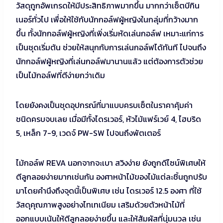
วัสดุถูกอัพเกรดให้มีประสิทธิภาพมากขึ้น มากกว่าเซ็ตบีกิน
เนอร์ทั่วไป เพื่อให้ใช้กับนักกอล์ฟผู้หญิงในกลุ่มที่กว้างมาก
ขึ้น ทั้งนักกอล์ฟผู้หญิงที่เพิ่งเริ่มหัดเล่นกอล์ฟ เหมาะแก่การ
เป็นชุดเริ่มต้น ช่วยให้สนุกกับการเล่นกอล์ฟได้ทันที ไปจนถึง
นักกอล์ฟผู้หญิงที่เล่นกอล์ฟมานานแล้ว แต่ต้องการตัวช่วย
เป็นไม้กอล์ฟที่ตีง่ายกว่าเดิม
โดยยังคงเป็นชุดอุปกรณ์ที่มาแบบครบเซ็ตในราคาคุ้มค่า
ชนิดครบจบเลย เมื่อมีทั้งไดรเวอร์, หัวไม้แฟร์เวย์ 4, ไฮบริด
5, เหล็ก 7-9, เวดจ์ PW-SW ไปจนถึงพัตเตอร์
ไม้กอล์ฟ REVA นอกจากจะเบา สวิงง่าย ยังถูกดีไซน์พิเศษให้
ตีลูกลอยง่ายมากเช่นกัน องศาหน้าไม้ของไม้แต่ละชิ้นถูกปรับ
มาโดยคำนึงถึงจุดนี้เป็นพิเศษ เช่น ไดรเวอร์ 12.5 องศา ที่ใช้
วัสดุคุณภาพสูงอย่างไทเทเนียม เสริมด้วยตัวหน้าไม้ที่
ออกแบบเน้นให้ตีลูกลอยง่ายขึ้น และให้สัมผัสที่นุ่มนวล เช่น