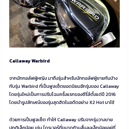
Callaway Warbird
จากนักกอล์ฟผู้หญิง มาถึงรุ่นสำหรับนักกอล์ฟผู้ชายกันบ้าง
กับรุ่น Warbird ที่เป็นฟูลเซ็ตยอดนิยมอีกรุ่นของ Callaway
โดยรุ่นใหม่เป็นการปรับโฉมครั้งแรกของซีรี่ส์ตั้งแต่ปี 2016
โดยนำรูปลักษณ์ของรุ่นสุดฮิตในอดีตอย่าง X2 Hot มาใช้
ด้วยการเป็นฟูลเซ็ต ทำให้ Callaway ปรับจากรุ่นวางขาย
ปกติเล็กน้อย เช่น ไดรเวอร์ที่ขนาดก้านสั้นลงเล็กน้อยอยู่ที่