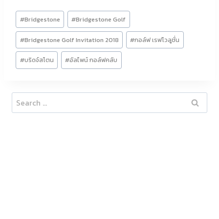
Post
#
Bridgestone
#
Bridgestone Golf
Tags:
#
Bridgestone Golf Invitation 2018
#
กอล์ฟ เรฟโวลูชั่น
#
บริดจ์สโตน
#
อัลไพน์ กอล์ฟคลับ
Search
for: