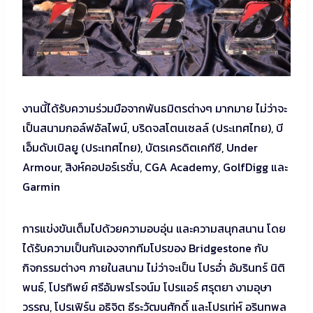
งานนี้ได้รับความร่วมมือจากพันธมิตรต่างๆ มากมาย ไม่ว่าจะ
เป็นสนามกอล์ฟอัลไพน์, บริดจสโตนเซลล์ (ประเทศไทย), บี
เอ็มดับเบิลยู (ประเทศไทย), บัตรเครดิตเคทีซี, Under
Armour, สิงห์คอปอร์เรชั่น, CGA Academy, GolfDigg และ
Garmin
การแข่งขันเต็มไปด้วยความอบอุ่น และความสนุกสนาน โดย
ได้รับความเป็นกันเองจากทีมโปรของ Bridgestone กับ
กิจกรรมต่างๆ ภายในสนาม ไม่ว่าจะเป็น โปรอ่ำ อัมรินทร์ นิติ
พนธ์, โปรทิพย์ ศรีอัมพรโรจน์ม โปรแอร์ ศรุตยา งามอุษา
วรรณ, โปรเฟิร์น อธิจิต ธีระวัฒนศักดิ์ และโปรเท่ห์ อรินทพล