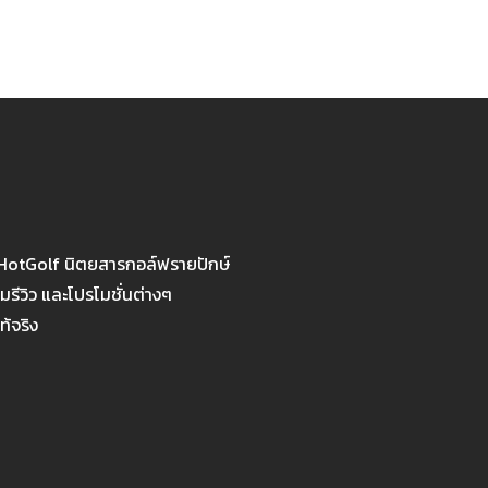
 HotGolf นิตยสารกอล์ฟรายปักษ์
รีวิว และโปรโมชั่นต่างๆ
ท้จริง