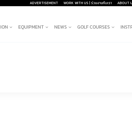
ADVERTISEMENT
WORK WITH US | ร่วมงานกับเรา
ABOUT 
ION
EQUIPMENT
NEWS
GOLF COURSES
INST