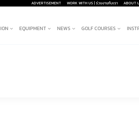
ADVERTISEMENT
WORK WITH US | ร่วมงานกับเรา
ABOUT 
ION
EQUIPMENT
NEWS
GOLF COURSES
INST