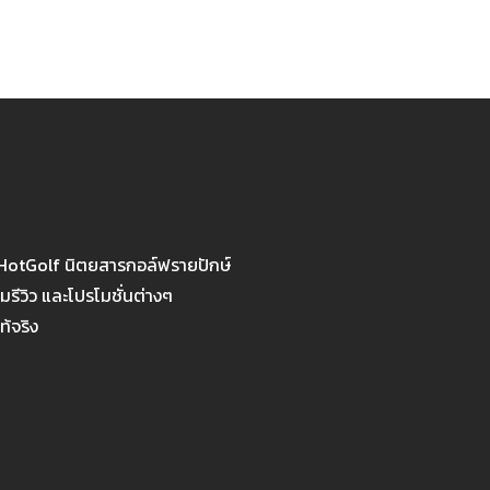
 HotGolf นิตยสารกอล์ฟรายปักษ์
รีวิว และโปรโมชั่นต่างๆ
ท้จริง