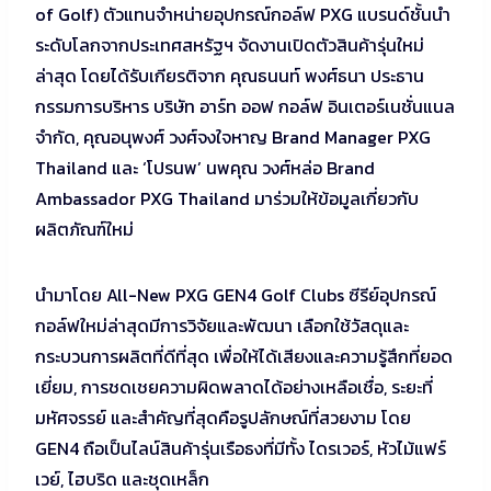
of Golf) ตัวแทนจำหน่ายอุปกรณ์กอล์ฟ PXG แบรนด์ชั้นนำ
ระดับโลกจากประเทศสหรัฐฯ จัดงานเปิดตัวสินค้ารุ่นใหม่
ล่าสุด โดยได้รับเกียรติจาก คุณธนนท์ พงศ์ธนา ประธาน
กรรมการบริหาร บริษัท อาร์ท ออฟ กอล์ฟ อินเตอร์เนชั่นแนล
จำกัด, คุณอนุพงศ์ วงศ์จงใจหาญ Brand Manager PXG
Thailand และ ‘โปรนพ’ นพคุณ วงศ์หล่อ Brand
Ambassador PXG Thailand มาร่วมให้ข้อมูลเกี่ยวกับ
ผลิตภัณฑ์ใหม่
นำมาโดย All-New PXG GEN4 Golf Clubs ซีรีย์อุปกรณ์
กอล์ฟใหม่ล่าสุดมีการวิจัยและพัฒนา เลือกใช้วัสดุและ
กระบวนการผลิตที่ดีที่สุด เพื่อให้ได้เสียงและความรู้สึกที่ยอด
เยี่ยม, การชดเชยความผิดพลาดได้อย่างเหลือเชื่อ, ระยะที่
มหัศจรรย์ และสำคัญที่สุดคือรูปลักษณ์ที่สวยงาม โดย
GEN4 ถือเป็นไลน์สินค้ารุ่นเรือธงที่มีทั้ง ไดรเวอร์, หัวไม้แฟร์
เวย์, ไฮบริด และชุดเหล็ก