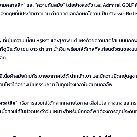
วามคลาสสิก” และ “ความทันสมัย” ได้อย่างลงตัว และ Admiral GOLF ค
ิอังกฤษที่มีประวัติยาวนาน ถ่ายทอดเอกลักษณ์ความเป็น Classic Briti
 ที่เน้นความเนี๊ยบ หรูหรา และสุภาพ แต่แฝงด้วยความสดใสแบบนักกี
่ดูมีระดับ เช่น ขาว ดำ เทา น้ำเงิน พร้อมใส่ดีเทลที่สะท้อนตัวตนของแ
สิก
ีเนื้อผ้าสมัยใหม่ที่ระบายอากาศได้ดี น้ำหนักเบา และมีความยืดหยุ่นสูง 
่อนไหวได้อย่างเป็นธรรมชาติ ในทุกช่วงเวลาในสนามกอล์ฟ
ersatile” หรือการสวมใส่ได้หลากหลายโอกาส เสื้อโปโล กางเกง และกร
มื่อสวมใส่ในชีวิตประจำวัน เหมาะสำหรับนักกอล์ฟที่ต้องการลุคมีระดับทั