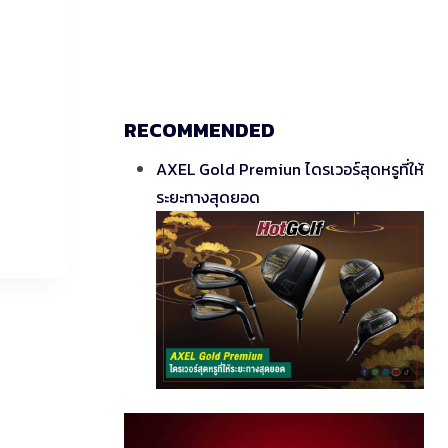
RECOMMENDED
AXEL Gold Premiun ไดรเวอร์สุดหรูที่ให้
ระยะทางสุดยอด