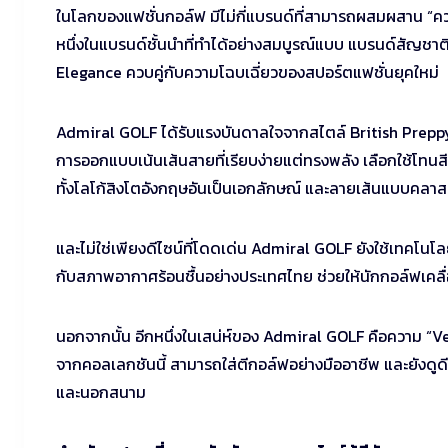
ในโลกของแฟชั่นกอล์ฟ มีไม่กี่แบรนด์ที่สามารถผสมผสาน “ค
หนึ่งในแบรนด์ชั้นนำที่ทำได้อย่างสมบูรณ์แบบ แบรนด์สัญชาต
Elegance ควบคู่กับความโฉบเฉี่ยวของสปอร์ตแฟชั่นยุคใหม่
Admiral GOLF ได้รับแรงบันดาลใจจากสไตล์ British Preppy
การออกแบบเน้นเส้นสายที่เรียบง่ายแต่ทรงพลัง เลือกใช้โทนสีที
ทั้งโลโก้สิงโตอังกฤษอันเป็นเอกลักษณ์ และลายเส้นแบบคลาส
และไม่ใช่เพียงดีไซน์ที่โดดเด่น Admiral GOLF ยังใช้เทคโนโลย
กับสภาพอากาศร้อนชื้นอย่างประเทศไทย ช่วยให้นักกอล์ฟเคลื
นอกจากนั้น อีกหนึ่งในเสน่ห์ของ Admiral GOLF คือความ “V
จากคอลเลกชันนี้ สามารถใส่ตีกอล์ฟอย่างมืออาชีพ และยังดูดีเ
และนอกสนาม