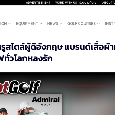
ADVERTISEMENT
WORK WITH US | ร่วมงานกับเรา
ABOUT 
ION
EQUIPMENT
NEWS
GOLF COURSES
INST
ไตล์ผู้ดีอังกฤษ แบรนด์เสื้อผ้าท
ฟทั่วโลกหลงรัก