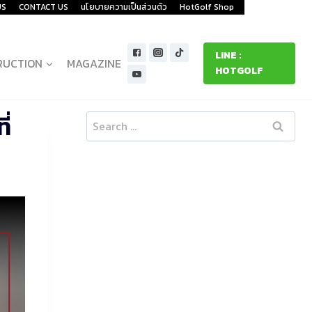
US
CONTACT US
นโยบายความเป็นส่วนตัว
HotGolf Shop
LINE :
RUCTION
MAGAZINE
HOTGOLF
ี่
Search
for: