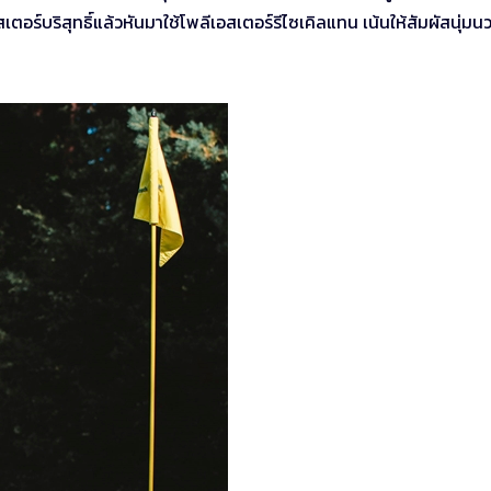
อร์บริสุทธิ์แล้วหันมาใช้โพลีเอสเตอร์รีไซเคิลแทน เน้นให้สัมผัสนุ่มน