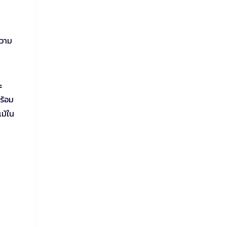
ความ
ะ
ร้อม
ม้ใน