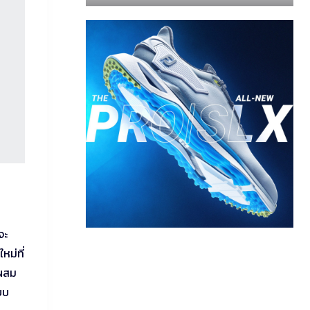
จะ
หม่ที่
รผสม
บบ