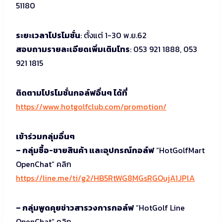
51180
ระยะเวลาโปรโมชั่น
: ตั้งแต่ 1-30 พ.ย.62
สอบถามรายละเอียดเพิ่มเติมโทร
: 053 921 1888, 053
921 1815
ติดตามโปรโมชั่นกอล์ฟอื่นๆ ได้ที่
https://www.hotgolfclub.com/promotion/
เข้าร่วมกลุ่มอื่นๆ
– กลุ่มซื้อ-ขายสินค้า และอุปกรณ์กอล์ฟ
“HotGolfMart
OpenChat” คลิก
https://line.me/ti/g2/HB5RtWG8MGsRGOujA1JPlA
– กลุ่มพูดคุยข่าวสารวงการกอล์ฟ
“HotGolf Line
OpenChat” คลิก