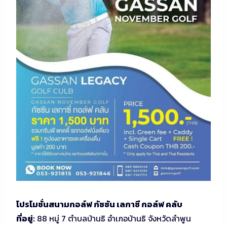
โปรโมชั่นสนามกอล์ฟ กัซซัน เลกาซี กอล์ฟ คลับ
ที่อยู่:
88 หมู่ 7 ตำบลบ้านธิ อำเภอบ้านธิ จังหวัดลำพูน