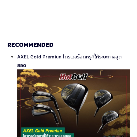
RECOMMENDED
AXEL Gold Premiun ไดรเวอร์สุดหรูที่ให้ระยะทางสุด
ยอด