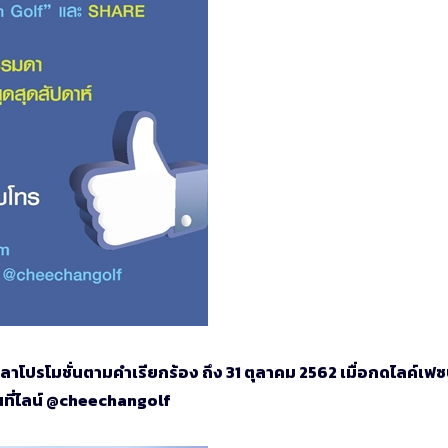
ลาโปรโมชั่นตามคำเรียกร้อง ถึง 31 ตุลาคม 2562 เมื่อกดไลค์เฟซบ
อนที่ไลน์ @cheechangolf