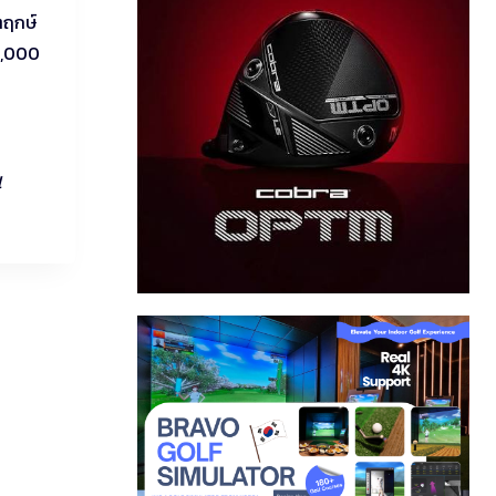
ตฤกษ์
 2,000
l