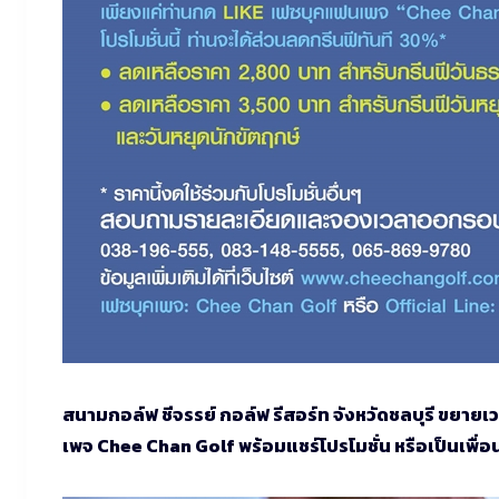
สนามกอล์ฟ ชีจรรย์ กอล์ฟ รีสอร์ท จังหวัดชลบุรี ขยายเว
เพจ Chee Chan Golf พร้อมแชร์โปรโมชั่น หรือเป็นเพื่