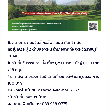
6. สนามดรากอนฮิลล์ กอล์ฟ แอนด์ คันทรี คลับ
ที่อยู่: 192 หมู่ 2 ตำบลอ่างหิน อำเภอปากท่อ จังหวัดราชบุรี
70140
โปรโมชั่นวันธรรมดา: นั่งเดี่ยว 1,250 บาท / นั่งคู่ 1,050 บาท
/ 18 หลุม
*ราคาดังกล่าวรวมกรีนฟี แคดดี้ รถกอล์ฟ และคูปองอาหาร
100 บาท
ระยะเวลาโปรโมชั่น: กรกฎาคม-สิงหาคม 2567
*โปรโมชั่นเฉพาะคนไทย*
สอบถามเพิ่มเติมโทร: 083 988 0775