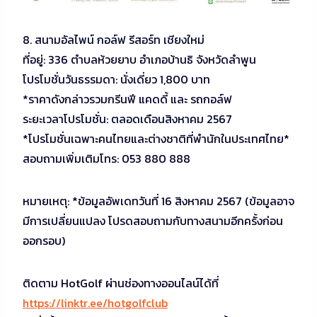
8. สนามอัลไพน์ กอล์ฟ รีสอร์ท เชียงใหม่
ที่อยู่: 336 ตำบลห้วยยาบ อำเภอบ้านธิ จังหวัดลำพูน
โปรโมชั่นวันธรรมดา: นั่งเดี่ยว 1,800 บาท
*ราคาดังกล่าวรวมกรีนฟี แคดดี้ และ รถกอล์ฟ
ระยะเวลาโปรโมชั่น: ตลอดเดือนสิงหาคม 2567
*โปรโมชั่นเฉพาะคนไทยและต่างชาติที่พำนักในประเทศไทย*
สอบถามเพิ่มเติมโทร: 053 880 888
หมายเหตุ: *ข้อมูลอัพเดทวันที่ 16 สิงหาคม 2567 (ข้อมูลอาจ
มีการเปลี่ยนแปลง โปรดสอบถามกับทางสนามอีกครั้งก่อน
ออกรอบ)
ติดตาม HotGolf ผ่านช่องทางออนไลน์ได้ที่
https://linktr.ee/hotgolfclub