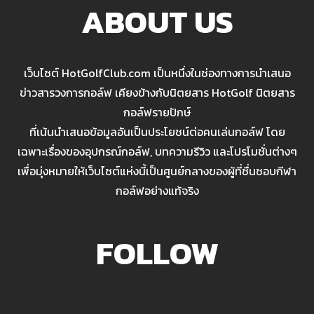
ABOUT US
เว็บไซต์ HotGolfClub.com เป็นหนึ่งในช่องทางการนำเสนอ
ข่าวสารวงการกอล์ฟ เคียงข้างกับนิตยสาร HotGolf นิตยสาร
กอล์ฟรายปักษ์
ที่เน้นนำเสนอข้อมูลอันเป็นประโยชน์ต่อคนเล่นกอล์ฟ โดย
เฉพาะเรื่องของอุปกรณ์กอล์ฟ, บทความรีวิว และโปรโมชั่นต่างๆ
เพื่อมุ่งหมายให้เว็บไซต์แห่งนี้เป็นศูนย์กลางของผู้ที่ชื่นชอบกีฬา
กอล์ฟอย่างแท้จริง
FOLLOW