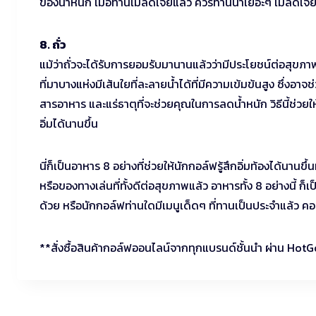
ของน้ำหนัก เมื่อทานเมล็ดเจียแล้ว ควรทานน้ำเยอะๆ เมล็ดเจียจ
8. ถั่ว
แม้ว่าถั่วจะได้รับการยอมรับมานานแล้วว่ามีประโยชน์ต่อสุขภา
ที่มาบางแห่งมีเส้นใยที่ละลายน้ำได้ที่มีความเข้มข้นสูง ซึ่ง
สารอาหาร และแร่ธาตุที่จะช่วยคุณในการลดน้ำหนัก วิธีนี้ช่วยใ
อิ่มได้นานขึ้น
นี่ก็เป็นอาหาร 8 อย่างที่ช่วยให้นักกอล์ฟรู้สึกอิ่มท้องได้นาน
หรือของทางเล่นที่ทั้งดีต่อสุขภาพแล้ว อาหารทั้ง 8 อย่างนี้ ก็
ด้วย หรือนักกอล์ฟท่านใดมีเมนูเด็ดๆ ที่ทานเป็นประจำแล้ว คอ
**สั่งซื้อสินค้ากอล์ฟออนไลน์จากทุกแบรนด์ชั้นนำ ผ่าน HotG