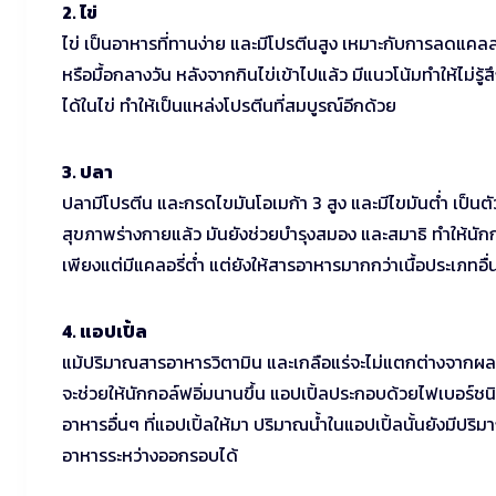
2. ไข่
ไข่ เป็นอาหารที่ทานง่าย และมีโปรตีนสูง เหมาะกับการลดแคลลอรี่
หรือมื้อกลางวัน หลังจากกินไข่เข้าไปแล้ว มีแนวโน้มทำให้ไม่
ได้ในไข่ ทำให้เป็นแหล่งโปรตีนที่สมบูรณ์อีกด้วย
3. ปลา
ปลามีโปรตีน และกรดไขมันโอเมก้า 3 สูง และมีไขมันต่ำ เป็นตั
สุขภาพร่างกายแล้ว มันยังช่วยบำรุงสมอง และสมาธิ ทำให้น
เพียงแต่มีแคลอรี่ต่ำ แต่ยังให้สารอาหารมากกว่าเนื้อประเภทอื่น
4. แอปเปิ้ล
แม้ปริมาณสารอาหารวิตามิน และเกลือแร่จะไม่แตกต่างจากผลไม้
จะช่วยให้นักกอล์ฟอิ่มนานขึ้น แอปเปิ้ลประกอบด้วยไฟเบอร์ชน
อาหารอื่นๆ ที่แอปเปิ้ลให้มา ปริมาณน้ำในแอปเปิ้ลนั้นยังมีปร
อาหารระหว่างออกรอบได้