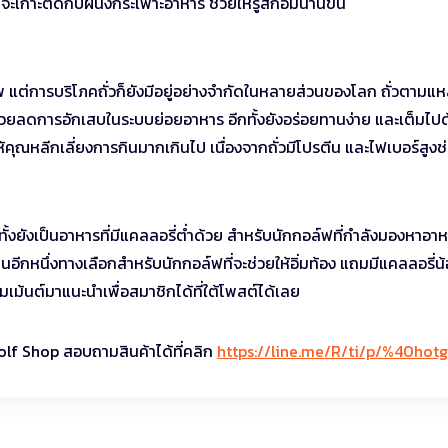
ะเกาะติดกับผนังกระเพาะอาหาร ช่วยให้รู้สึกอิ่มนานขึ้น
พ แต่การบริโภคถั่วก็ยังมีอยู่อย่างจำกัดในหลายส่วนของโลก ถั่วตามแห
อาจช่วยลดการอักเสบในระบบย่อยอาหาร อีกทั้งยังอร่อยทานง่าย และเต็มไป
ห้คุณหลีกเลี่ยงการกินมากเกินไป เนื่องจากถั่วมีโปรตีน และไฟเบอร์สูงช่
ขึ้นทั้งยังเป็นอาหารที่มีแคลลอรี่ต่ำด้วย สำหรับนักกอล์ฟที่กำลังมองหาอา
เป็นอีกหนึ่งทางเลือกสำหรับนักกอล์ฟที่จะช่วยให้อิ่มท้อง แถมมีแคลลอรี่น
มเม้นต์มาแนะนำเพื่อสมาชิกได้ที่ใต้โพสต์ได้เลย
olf Shop สอบถามสินค้าได้ที่คลิก
https://line.me/R/ti/p/%40hotg