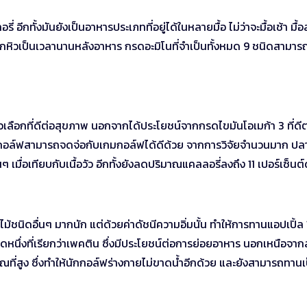
 อีกทั้งมันยังเป็นอาหารประเภทที่อยู่ได้ในหลายมื้อ ไม่ว่าจะมื้อเช้า มื้
รู้สึกหิวเป็นเวลานานหลังอาหาร กรดอะมิโนที่จำเป็นทั้งหมด 9 ชนิดสามา
วเลือกที่ดีต่อสุขภาพ นอกจากได้ประโยชน์จากกรดไขมันโอเมก้า 3 ที่ดีต
ักกอล์ฟสามารถจดจ่อกับเกมกอล์ฟได้ดีด้วย จากการวิจัยจำนวนมาก ปลา
ๆ เมื่อเทียบกับเนื้อวัว อีกทั้งยังลดปริมาณแคลลอรี่ลงถึง 11 เปอร์เซ็นต์
ชนิดอื่นๆ มากนัก แต่ด้วยค่าดัชนีความอิ่มนั้น ทำให้การทานแอปเปิ้ล 
ิดหนึ่งที่เรียกว่าเพคติน ซึ่งมีประโยชน์ต่อการย่อยอาหาร นอกเหนือจา
ิมาณที่สูง ซึ่งทำให้นักกอล์ฟร่างกายไม่ขาดน้ำอีกด้วย และยังสามารถทานเ