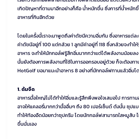
เกิดปัญหาที่ตามมาอีกอย่างก็คือ น้ำหนักขึ้น ซึ่งการที่น้ำหนั
อาหารที่กินอีกด้วย
โดยในครั้งนี้เราจะมาพูดถึงค่าดัชนีความอิ่มกัน ซึ่งอาหารแต่ล
ค่าดัชนีอยู่ที่ 100 แต่กล้วย 1 ลูกมีค่าอยู่ที่ 118 ซึ่งกล้วยจะท
อาหาร จะทำให้นักกอล์ฟรู้สึกอิ่มมากกว่าแต่ได้พลังงานน้อยลง
นั้นยังต้องการพลังงานที่ใช้ในการออกรอบอยู่ด้วย ก็จะต้องทานอาห
HotGolf ขอมาแนะนำอาหาร 8 อย่างที่นักกอล์ฟทานแล้วอิ่มโดย
1. ต้มจืด
อาหารมื้อใหญ่ไม่ได้ทำให้อิ่มและรู้สึกพึงพอใจเสมอไป การทาน
อาจให้แคลอรี่มากกว่ามื้ออื่นๆ ถึง 80 เปอร์เซ็นต์ ดังนั้น ซุปแ
ทำให้ท้องอืดน้อยกว่าซุปครีม โดยนักกอล์ฟสามารถใสหมูสับ ไก่
ขึ้นนั่นเอง