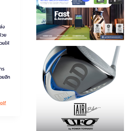
ล่ง
ด้วย
วยให้
หาร
้อยอีก
olf