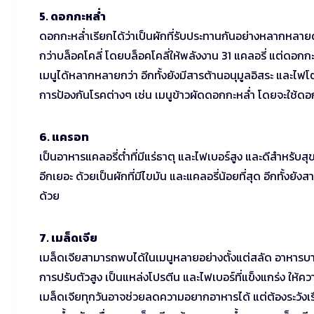
5. ดอกกะหล่ำ
ดอกกะหล่ำเรียกได้ว่าเป็นผักที่รับประทานกันอย่างหลากหลายด้
กว่าบล็อคโคลี่ โดยบล็อคโคลี่ให้พลังงาน 31 แคลอรี่ แต่ดอกกะ
เมนูได้หลากหลายกว่า อีกทั้งยังมีสารต้านอนุมูลอิสระ และไฟโต
การป้องกันโรคต่างๆ เช่น เมนูข้าวผัดดอกกะหล่ำ โดยจะใช้ดอก
6. แครอท
เป็นอาหารแคลอรี่ต่ำที่มีแร่ธาตุ และไฟเบอร์สูง และดีสำหรับ
อีกเยอะ ด้วยเป็นผักที่มีไขมัน และแคลอรี่น้อยที่สุด อีกทั้งยัง
ด้วย
7. เมล็ดเจีย
เมล็ดเจียสามารถพบได้ในเมนูหลายอย่างตั้งแต่สลัด อาหารบางเ
การปรับตัวสูง เป็นแหล่งโปรตีน และไฟเบอร์ที่แข็งแกร่ง ให้คว
เมล็ดเจียทุกวันอาจช่วยลดความอยากอาหารได้ แต่ต้องระวังเรื