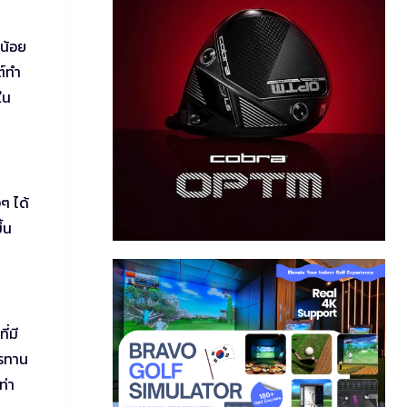
่น้อย
ต์ทำ
ใน
ๆ ได้
ึ้น
่มี
ารทาน
ท่า