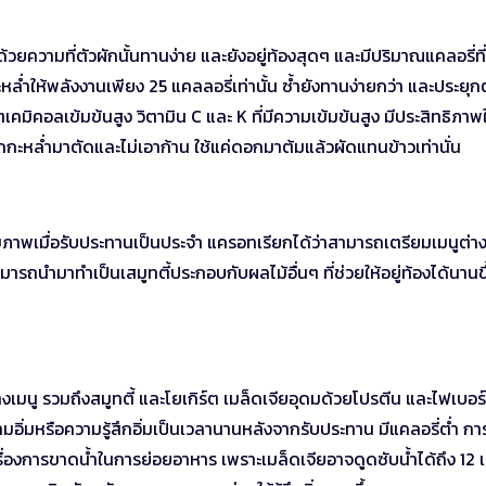
วยความที่ตัวผักนั้นทานง่าย และยังอยู่ท้องสุดๆ และมีปริมาณแคลอรี่ที
หล่ำให้พลังงานเพียง 25 แคลลอรี่เท่านั้น ซ้ำยังทานง่ายกว่า และประยุก
เคมิคอลเข้มข้นสูง วิตามิน C และ K ที่มีความเข้มข้นสูง มีประสิทธิภาพ
กะหล่ำมาตัดและไม่เอาก้าน ใช้แค่ดอกมาต้มแล้วผัดแทนข้าวเท่านั่น
สุขภาพเมื่อรับประทานเป็นประจำ แครอทเรียกได้ว่าสามารถเตรียมเมนูต่าง
สามารถนำมาทำเป็นเสมูทตี้ประกอบกับผลไม้อื่นๆ ที่ช่วยให้อยู่ท้องได้นานข
มนู รวมถึงสมูทตี้ และโยเกิร์ต เมล็ดเจียอุดมด้วยโปรตีน และไฟเบอร์ที
ามอิ่มหรือความรู้สึกอิ่มเป็นเวลานานหลังจากรับประทาน มีแคลอรี่ต่ำ ก
่องการขาดน้ำในการย่อยอาหาร เพราะเมล็ดเจียอาจดูดซับน้ำได้ถึง 12 เ