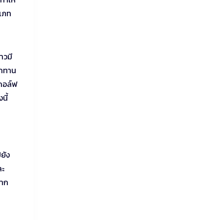
ะเภท
าวมี
ือกทาน
กกอล์ฟ
นี้
ยัง
ละ
มาก