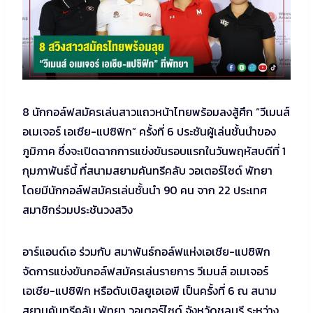
8 นักกอล์ฟสมัครเล่นสาวแถวหน้าไทยพร้อมลงสู้ศึก “วีเมนส์
อเมเจอร์ เอเชีย-แปซิฟิก” ครั้งที่ 6 ประชันผู้เล่นชั้นนำของ
ภูมิภาค ซึ่งจะเปิดฉากการแข่งขันรอบแรกในวันพฤหัสบดีที่ 1
กุมภาพันธ์นี้ ที่สนามสยามคันทรีคลับ วอเตอร์ไซด์ พัทยา
โดยมีนักกอล์ฟสมัครเล่นชั้นนำ 90 คน จาก 22 ประเทศ
สมาชิกร่วมประชันวงสวิง
อาร์แอนด์เอ ร่วมกับ สมาพันธ์กอล์ฟแห่งเอเชีย-แปซิฟิก
จัดการแข่งขันกอล์ฟสมัครเล่นรายการ วีเมนส์ อเมเจอร์
เอเชีย-แปซิฟิก หรือดับเบิลยูเอเอพี เป็นครั้งที่ 6 ณ สนาม
สยามคันทรีคลับ พัทยา วอเตอร์ไซด์ จังหวัดชลบุรี ระหว่าง