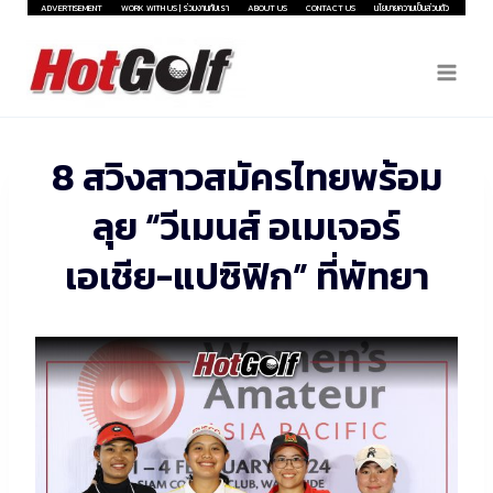
Skip
ADVERTISEMENT
WORK WITH US | ร่วมงานกับเรา
ABOUT US
CONTACT US
นโยบายความเป็นส่วนตัว
to
content
8 สวิงสาวสมัครไทยพร้อม
ลุย “วีเมนส์ อเมเจอร์
เอเชีย-แปซิฟิก” ที่พัทยา