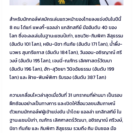
สำหรับนักกอล์ฟสมัครเล่นแถวหน้าของไทยลงแข่งขันในปีนี้
8 คน ได้แก่ แพงกี้-แอลล่า แกลิทสกีย์ มืออันดับ 40 ของ
โลก ซึ่งจะลงเล่นในฐานะแชมป์เก่า, แซนวิช-ภิมพิศา สีสุธรรม
(อันดับ 101 โลก), หยิน-นิชา กันภัย (อันดับ 171 โลก), น้ำผึ้ง-
นวพร สุนทรียภาส (อันดับ 184 โลก), วันออน-อชิรญาณ์ ศรี
วงษ์ (อันดับ 195 โลก), เจนนี่-ณภัทร เลิศศาสตร์วัฒนา
(อันดับ 196 โลก), ฮัท-สุวิชยา วินิจฉัยธรรม (อันดับ 199
โลก) และ ฝ้าย-พิมพ์พิศา รับรอง (อันดับ 387 โลก)
ความเคลื่อนไหวล่าสุดเมื่อวันที่ 31 มกราคมที่ผ่านมา เป็นรอบ
ฝึกซ้อมอย่างเป็นทางการ และเปิดให้สื่อมวลชนสัมภาษณ์
ตัวแทนนักกอล์ฟผู้เข้าแข่งขัน นำโดย แอลล่า แกลิทสกีย์ ใน
ฐานะแชมป์เก่า, ณภัทร เลิศศาสตร์วัฒนา, อชิรญาณ์ ศรีวงษ์,
นิชา กันภัย และ ภิมพิศา สีสุธรรม รวมถึง คิม มินซอล มือ