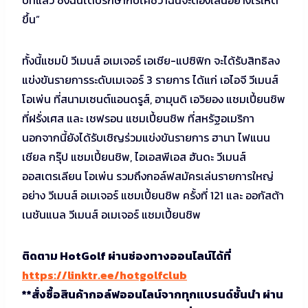
ขึ้น”
ทั้งนี้แชมป์ วีเมนส์ อเมเจอร์ เอเชีย-แปซิฟิก จะได้รับสิทธิลง
แข่งขันรายการระดับเมเจอร์ 3 รายการ ได้แก่ เอไอจี วีเมนส์
โอเพ่น ที่สนามเซนต์แอนดรูส์, อามุนดิ เอวิยอง แชมเปี้ยนชิพ
ที่ฝรั่งเศส และ เชฟรอน แชมเปี้ยนชิพ ที่สหรัฐอเมริกา
นอกจากนี้ยังได้รับเชิญร่วมแข่งขันรายการ ฮานา ไฟแนน
เชียล กรุ๊ป แชมเปี้ยนชิพ, ไอเอสพีเอส ฮันดะ วีเมนส์
ออสเตรเลียน โอเพ่น รวมถึงกอล์ฟสมัครเล่นรายการใหญ่
อย่าง วีเมนส์ อเมเจอร์ แชมเปี้ยนชิพ ครั้งที่ 121 และ ออกัสต้า
เนชันแนล วีเมนส์ อเมเจอร์ แชมเปี้ยนชิพ
ติดตาม HotGolf ผ่านช่องทางออนไลน์ได้ที่
https://linktr.ee/hotgolfclub
**สั่งซื้อสินค้ากอล์ฟออนไลน์จากทุกแบรนด์ชั้นนำ ผ่าน