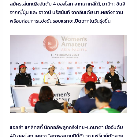
สมัครเล่นหญิงอันดับ 4 ของโลก จากเกาหลีใต้, มามิกะ ชินจิ
จากญี่ปุ่น และ อาวานี ปรัสนันท์ จากอินเดีย มาเผยถึงความ
พร้อมก่อนการแข่งขันรอบแรกจะเปิดฉากในวันรุ่งขึ้น
แอลล่า แกลิทสกี้ นักกอล์ฟลูกครึ่งไทย-แคนาดา มืออันดับ
40 ของโลก เผยว่า “สภาพสนามปีนี้ดีมาก แฟร์เวย์ตัดสวย