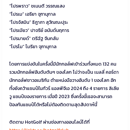
“โปรพราว” ชเนนตี วรรณแสง
“โปรเม” เอรียา จุฑานุกาล
“โปรจัสมิน” ธิฎาภา สุวัณณะปุระ
“โปรเมียว” ปาจรีย์ อนันต์นฤการ
“โปรมายด์” ตรีฉัฐ จีนกลับ
“โปรโม” โมรียา จุฑานุกาล
โดยการแข่งขันในครั้งนี้มีนักกอล์ฟเข้าร่วมทั้งหมด 132 คน
รวมนักกอล์ฟอันดับต้นๆ ของโลก ไม่ว่าจะเป็น เนลลี่ คอร์ดา
นักกอล์ฟชาวอเมริกัน ตำแหน่งมือวางอันดับ 1 ของโลก อีก
ทั้งยังคว้าแชมป์ในทัวร์ แอลพีจีเอ 2024 ถึง 4 รายการ ลิเลีย
วู แชมป์ของรายการ เมื่อปี 2023 ซึ่งครั้งนี้เธอจะสามารถ
ป้องกันแชมป์ได้หรือไม่ต้องติดตามสุดสัปดาห์นี้
ติดตาม HotGolf ผ่านช่องทางออนไลน์ได้ที่
https://linktr.ee/hotgolfclub