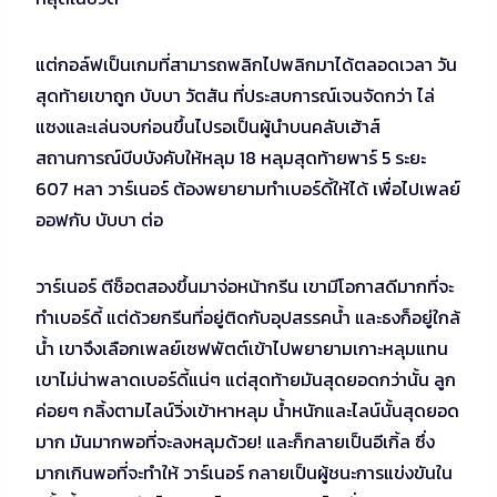
แต่กอล์ฟเป็นเกมที่สามารถพลิกไปพลิกมาได้ตลอดเวลา วัน
สุดท้ายเขาถูก บับบา วัตสัน ที่ประสบการณ์เจนจัดกว่า ไล่
แซงและเล่นจบก่อนขึ้นไปรอเป็นผู้นำบนคลับเฮ้าส์
สถานการณ์บีบบังคับให้หลุม 18 หลุมสุดท้ายพาร์ 5 ระยะ
607 หลา วาร์เนอร์ ต้องพยายามทำเบอร์ดี้ให้ได้ เพื่อไปเพลย์
ออฟกับ บับบา ต่อ
วาร์เนอร์ ตีช็อตสองขึ้นมาจ่อหน้ากรีน เขามีโอกาสดีมากที่จะ
ทำเบอร์ดี้ แต่ด้วยกรีนที่อยู่ติดกับอุปสรรคน้ำ และธงก็อยู่ใกล้
น้ำ เขาจึงเลือกเพลย์เซฟพัตต์เข้าไปพยายามเกาะหลุมแทน
เขาไม่น่าพลาดเบอร์ดี้แน่ๆ แต่สุดท้ายมันสุดยอดกว่านั้น ลูก
ค่อยๆ กลิ้งตามไลน์วิ่งเข้าหาหลุม น้ำหนักและไลน์นั้นสุดยอด
มาก มันมากพอที่จะลงหลุมด้วย! และก็กลายเป็นอีเกิ้ล ซึ่ง
มากเกินพอที่จะทำให้ วาร์เนอร์ กลายเป็นผู้ชนะการแข่งขันใน