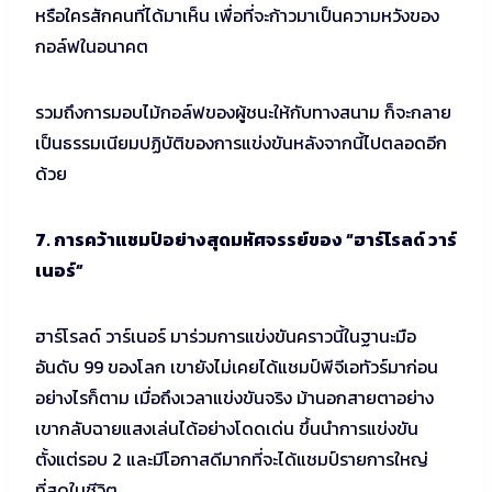
หรือใครสักคนที่ได้มาเห็น เพื่อที่จะก้าวมาเป็นความหวังของ
กอล์ฟในอนาคต
รวมถึงการมอบไม้กอล์ฟของผู้ชนะให้กับทางสนาม ก็จะกลาย
เป็นธรรมเนียมปฏิบัติของการแข่งขันหลังจากนี้ไปตลอดอีก
ด้วย
7. การคว้าแชมป์อย่างสุดมหัศจรรย์ของ “ฮาร์โรลด์ วาร์
เนอร์”
ฮาร์โรลด์ วาร์เนอร์ มาร่วมการแข่งขันคราวนี้ในฐานะมือ
อันดับ 99 ของโลก เขายังไม่เคยได้แชมป์พีจีเอทัวร์มาก่อน
อย่างไรก็ตาม เมื่อถึงเวลาแข่งขันจริง ม้านอกสายตาอย่าง
เขากลับฉายแสงเล่นได้อย่างโดดเด่น ขึ้นนำการแข่งขัน
ตั้งแต่รอบ 2 และมีโอกาสดีมากที่จะได้แชมป์รายการใหญ่
ที่สุดในชีวิต