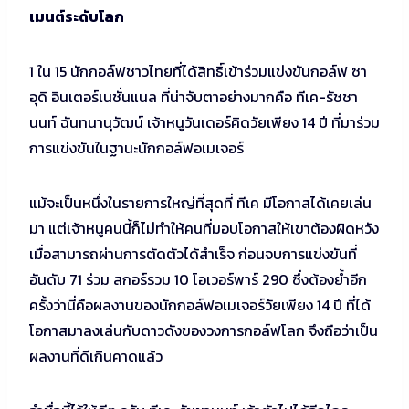
เมนต์ระดับโลก
1 ใน 15 นักกอล์ฟชาวไทยที่ได้สิทธิ์เข้าร่วมแข่งขันกอล์ฟ ซา
อุดิ อินเตอร์เนชั่นแนล ที่น่าจับตาอย่างมากคือ ทีเค-รัชชา
นนท์ ฉันทนานุวัฒน์ เจ้าหนูวันเดอร์คิดวัยเพียง 14 ปี ที่มาร่วม
การแข่งขันในฐานะนักกอล์ฟอเมเจอร์
แม้จะเป็นหนึ่งในรายการใหญ่ที่สุดที่ ทีเค มีโอกาสได้เคยเล่น
มา แต่เจ้าหนูคนนี้ก็ไม่ทำให้คนที่มอบโอกาสให้เขาต้องผิดหวัง
เมื่อสามารถผ่านการตัดตัวได้สำเร็จ ก่อนจบการแข่งขันที่
อันดับ 71 ร่วม สกอร์รวม 10 โอเวอร์พาร์ 290 ซึ่งต้องย้ำอีก
ครั้งว่านี่คือผลงานของนักกอล์ฟอเมเจอร์วัยเพียง 14 ปี ที่ได้
โอกาสมาลงเล่นกับดาวดังของวงการกอล์ฟโลก จึงถือว่าเป็น
ผลงานที่ดีเกินคาดแล้ว