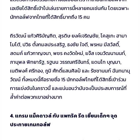
เอเชียได้สิทธิ์เข้าไปเล่นรายการนี้หลายคนเช่นกัน โดยเฉพาะ
นักกอล์ฟจากไทยที่ได้สิทธิ์มากถึง 15 คน
ถิรวัฒน์ แก้วศิริบัญฑิต, สุรดิษ ยงค์เจริญชัย, โคสุเกะ ฮามา
โมโต้, ปวิธ ตั้งกมลประเสริฐ, ธงชัย ใจดี, พรหม มีสวัสดิ์,
สดมภ์ แก้วกาญจนา, พชร คงวัดใหม่, แจ๊ส เจนวัฒนานนท์,
ภานุพล พิทยารัฐ, รฐนน วรรณศรีจันทร์, แดนไท บุญมา,
เนติพงศ์ ศรีทอง, ภูมิ ศักดิ์แสนศิลป์ และ รัชชานนท์ ฉันทนานุ
วัฒน์ ทั้งหมดนี้คือรายชื่อ 15 นักกอล์ฟไทยที่ได้สิทธิ์เข้าร่วม
การแข่งขันในคราวนี้ และแน่นอนว่ามันจะเป็นประสบการณ์ที่
ล้ำค่าต่อพวกเขาอย่างมาก
4. แกรม แม็คดาวล์ กับ แพทริค รีด เยี่ยมเด็กๆ จุด
ประกายเกมกอล์ฟ