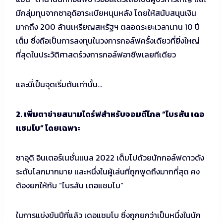
มีกลุ่มทุนจากซาอุดิอาระเบียหนุนหลัง โดยให้สนับสนุนเงิน
มากถึง 200 ล้านเหรียญสหรัฐฯ ตลอดระยะเวลานาน 10 ปี
เต็ม ซึ่งถือเป็นการลงทุนในวงการกอล์ฟครั้งเดียวที่ยิ่งใหญ่
ที่สุดในประวัติศาสตร์วงการกอล์ฟอาชีพเลยทีเดียว
และนี่เป็นจุดเริ่มต้นเท่านั้น…
2. เพิ่มตาข่ายสนามไดร์ฟสำหรับจอมตีไกล “ไบรสัน เดอ
แชมโบ” โดยเฉพาะ
ซาอุดิ อินเตอร์เนชั่นแนล 2022 เต็มไปด้วยนักกอล์ฟดาวดัง
ระดับโลกมากมาย และหนึ่งในผู้เล่นที่ถูกพูดถึงมากที่สุด คง
ต้องยกให้กับ “ไบรสัน เดอแชมโบ”
ในการแข่งขันปีที่แล้ว เดอแชมโบ ซึ่งถูกยกว่าเป็นหนึ่งในนัก