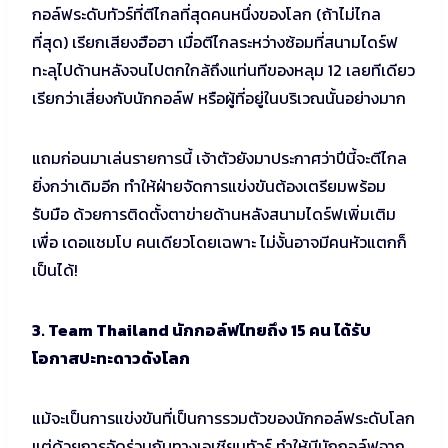
กอล์ฟระดับทัวร์ที่ตีไกลที่สุดคนหนึ่งของโลก (ถ้าไม่ไกล
ที่สุด) เรียกเสียงฮือฮา เมื่อตีไกลระหว่างซ้อมที่สนามไดร์ฟ
ทะลุไปด้านหลังจนไปตกใกล้ถึงแท่นทีของหลุม 12 เลยทีเดียว
เรียกว่าเสี่ยงกับนักกอล์ฟ หรือผู้ที่อยู่ในบริเวณนั้นอย่างมาก
แถมก่อนมาเล่นรายการนี้ เจ้าตัวยังมาประกาศว่าปีนี้จะตีไกล
ยิ่งกว่าเดิมอีก ทำให้ฝ่ายจัดการแข่งขันต้องเตรียมพร้อม
รับมือ ด้วยการติดตั้งตาข่ายด้านหลังสนามไดร์ฟเพิ่มเติม
เพื่อ เดอแชมโบ คนเดียวโดยเฉพาะ ไม่งั้นอาจมีคนหัวแตกก็
เป็นได้!
3. Team Thailand นักกอล์ฟไทยถึง 15 คน ได้รับ
โอกาสปะทะดาวดังโลก
แม้จะเป็นการแข่งขันที่เป็นการรวมตัวของนักกอล์ฟระดับโลก
แต่ด้วยการจัดร่วมกับทางเอเชียนทัวร์ ทำให้มีนักกอล์ฟจาก