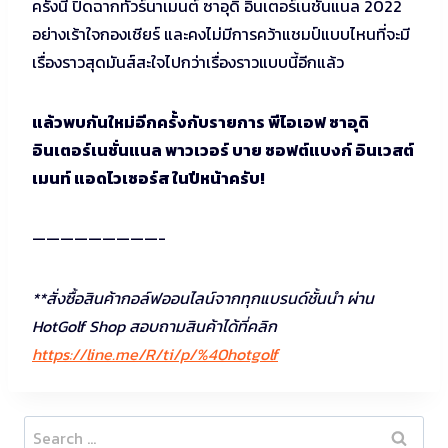
ครั้งนี้ ปิดฉากทัวร์นาเมนต์ ซาอุดิ อินเตอร์เนชั่นแนล 2022
อย่างเร้าใจกองเชียร์ และคงไม่มีการคว้าแชมป์แบบไหนที่จะมี
เรื่องราวสุดมันส์สะใจไปกว่าเรื่องราวแบบนี้อีกแล้ว
แล้วพบกันใหม่อีกครั้งกับรายการ พีไอเอฟ ซาอุดิ
อินเตอร์เนชั่นแนล พาวเวอร์ บาย ซอฟต์แบงก์ อินเวสต์
เมนท์ แอดไวเซอร์ส ในปีหน้าครับ!
—————————-
**สั่งซื้อสินค้ากอล์ฟออนไลน์จากทุกแบรนด์ชั้นนำ ผ่าน
HotGolf Shop สอบถามสินค้าได้ที่คลิก
https://line.me/R/ti/p/%40hotgolf
Search