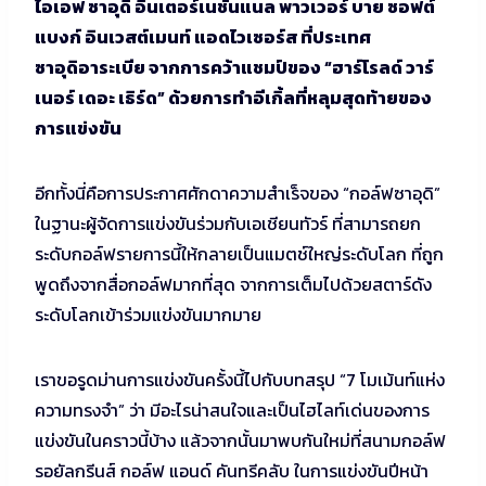
ไอเอฟ ซาอุดิ อินเตอร์เนชั่นแนล พาวเวอร์ บาย ซอฟต์
แบงก์ อินเวสต์เมนท์ แอดไวเซอร์ส ที่ประเทศ
ซาอุดิอาระเบีย จากการคว้าแชมป์ของ “ฮาร์โรลด์ วาร์
เนอร์ เดอะ เธิร์ด” ด้วยการทำอีเกิ้ลที่หลุมสุดท้ายของ
การแข่งขัน
อีกทั้งนี่คือการประกาศศักดาความสำเร็จของ “กอล์ฟซาอุดิ”
ในฐานะผู้จัดการแข่งขันร่วมกับเอเชียนทัวร์ ที่สามารถยก
ระดับกอล์ฟรายการนี้ให้กลายเป็นแมตช์ใหญ่ระดับโลก ที่ถูก
พูดถึงจากสื่อกอล์ฟมากที่สุด จากการเต็มไปด้วยสตาร์ดัง
ระดับโลกเข้าร่วมแข่งขันมากมาย
เราขอรูดม่านการแข่งขันครั้งนี้ไปกับบทสรุป “7 โมเม้นท์แห่ง
ความทรงจำ” ว่า มีอะไรน่าสนใจและเป็นไฮไลท์เด่นของการ
แข่งขันในคราวนี้บ้าง แล้วจากนั้นมาพบกันใหม่ที่สนามกอล์ฟ
รอยัลกรีนส์ กอล์ฟ แอนด์ คันทรีคลับ ในการแข่งขันปีหน้า