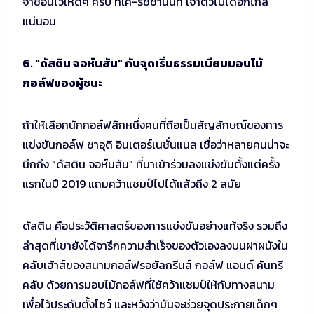
จำชื่อนี้ไว้ให้ดีๆ ครับ ทีเค-รัชชานนท์ เจ้าตัวไปได้อีกไกล
แน่นอน
6. “ดัสติน จอห์นสัน” กับจุดเริ่มธรรมเนียมมอบไม้
กอล์ฟของผู้ชนะ
ถ้าให้เลือกนักกอล์ฟสักหนึ่งคนที่ถือเป็นสัญลักษณ์ของการ
แข่งขันกอล์ฟ ซาอุดิ อินเตอร์เนชั่นแนล เชื่อว่าหลายคนน่าจะ
นึกถึง “ดัสติน จอห์นสัน” ที่มาเข้าร่วมลงแข่งขันตั้งแต่ครั้ง
แรกในปี 2019 แถมคว้าแชมป์ไปได้แล้วถึง 2 สมัย
ดัสติน คือประวัติศาสตร์ของการแข่งขันอย่างแท้จริง รวมถึง
ล่าสุดที่เขายังได้จารึกความสำเร็จของตัวเองลงบนฝาผนังใน
คลับเฮ้าส์ของสนามกอล์ฟรอยัลกรีนส์ กอล์ฟ แอนด์ คันทรี
คลับ ด้วยการมอบไม้กอล์ฟที่ใช้คว้าแชมป์ให้กับทางสนาม
เพื่อไว้ประดับตั้งโชว์ และหวังว่ามันจะช่วยจุดประกายเด็กๆ