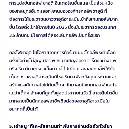
การแข่งขันกอล์ฟ ซาอุดิ อินเตอร์เนชั่นแนล เป็นส่วนหนึ่ง
ของกลยุทธ์อันทะเยอทะยานขององค์กรกอล์ฟซาอุดิ ที่
ต้องการให้ประชาชนชาวซาอุดิอาระเบียเข้าถึงเกมกอล์ฟมาก
ขึ้น โดยตั้งเป้าให้ภายในปี 2025 นี้จะมีประชากรของประเทศ
3.5 ล้านคน มีโอกาสได้ลองเล่นกอล์ฟเป็นครั้งแรก
กอล์ฟซาอุดิ ใช้โอกาสจากการทัวร์นาเมนต์กอล์ฟระดับโลก
ครั้งนี้อย่างไม่สูญเปล่า พวกเขาเชิญสองสตาร์ดังอย่าง แพ
ทริค รีด กับ แกรม แม็คดาวล์ ไปเยี่ยมและสอนกอล์ฟให้กับ
เด็กๆ ชาวซาอุดิอาระเบียที่โรงเรียน เพื่อหวังจุดประกายและ
สร้างแรงบันดาลใจให้กับเด็กๆ หันมาสนใจเกมกอล์ฟ และไม่
แน่ว่าเด็กๆ สักคนที่ถูกทั้งคู่จุดประกายในวันนี้ อาจเติบโตขึ้น
มากลายเป็นนักกอล์ฟอาชีพชื่อดังของซาอุดิอาระเบียใน
อนาคตก็เป็นได้
5. เจ้าหนู “ทีเค-รัชชานนท์” กับการผ่านตัดตัวทัวร์นา