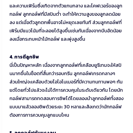
และความเฟิร์มซึ่งเกิดจากตัวแกนกลาง และโคฟเวอร์ของลูก
กอล์ฟ ลูกกอล์ฟที่มีสปินต่ำ จะทำให้ความสูงของลูกลดน้อย
ลง แต่เมื่อตัวลูกตกพื้นอาจไม่หยุดเลยทันที ส่วนลูกกอล์ฟที่
เฟิร์มมีแนวโน้มที่จะลอยได้สูงขึ้นเช่นกันเนื่องจากบีบอัดน้อย
ลงเมื่อกระทบหน้าไม้กอล์ฟ และพุ่งสูงขึ้น
4. การตีลูกชิพ
นี่เป็นปัญหาหลัก เนื่องจากลูกกอล์ฟที่เคลือบยูรีเทนจะให้สปิ
นมากขึ้นในช็อตที่สั้นกว่ารอบกรีน ลูกกอล์ฟเกรดกลางๆ
ส่วนใหญ่จะเคลือบด้วยไอโอโนเมอร์ที่มีความทนทานพอๆ กัน
แต่โดยทั่วไปแล้วจะไม่ได้การควบคุมในระดับเดียวกัน โดยนัก
กอล์ฟสามารถทดสอบการชิพได้โดยลองนำลูกกอล์ฟทั้งสอง
แบบมาแล้วลองชิพด้วยระยะ 30 หลาและสังเกตว่านักกอล์ฟ
ต้องการการควบคุมลูกแบบไหน
5. ลูกกอล์ฟกับแรงลม