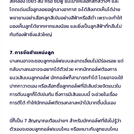
สีเหลือง เขียว ส้ม หรือ ชมพู แนะนำให้เลือกสีที่สว่างๆ และ
โดดเด่นเมื่อลูกลอยอยู่กลางอากาศ จะได้สังเกตเห็นได้ง่าย
พยายามอย่าเลือกลูกสีเข้มอย่างสีฟ้าหรือสีดำ เพราะจะทำให้
มองเห็นลูกได้ยากหากแสงน้อย และยิ่งเป็นลูกสีฟ้าที่กลืนไป
กับท้องฟ้ายิ่งแล้วใหญ่
7. การจัดตำแหน่งลูก
บางคนอาจจะชอบลูกกอล์ฟแบบสะอาดเอี่ยมไม่มีร่องรอย แต่
กลับบางคนอาจจะอยากได้ตัวช่วย หากนักกอล์ฟต้องการ
แนวเส้นบนลูกกอล์ฟ นักกอล์ฟก็สามารถทำได้ โดยอาจจะใช้
ปากกาวาดเอง หรือเลือกซื้อลูกกอล์ฟที่มีเส้นช่วยจัดแนวใน
การตีบนลูกก็ได้เช่นกัน ซึ่งการมีเส้นแบบนี้ จะช่วยในเรื่อง
การตีได้ ทำให้นักกอล์ฟตีตรงกลางหน้าไม้มากขึ้นนั่นเอง
นี่ก็เป็น 7 สัญญาณเตือนง่ายๆ สำหรับนักกอล์ฟที่ยังไม่รู้ว่า
ตัวเองจะชอบลูกกอล์ฟแบบไหน หรือเหมาะกับลูกแบบไหน