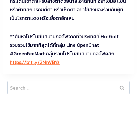
กระเด็นเข้าตาให้รีบล้างตาด้วยน้ำสะอาดทันที อย่าใช้มือ แขน
หรือผ้าที่สกปรกขยี้ตา หรือเช็ดตา อย่าใช้สิ่งของร่วมกับผู้ที่
เป็นโรคตาแดง หรือเยื่อตาอักเสบ
**ค้นหาโปรโมชั่นสนามกอล์ฟจากทั่วประเทศที่ HotGolf
รวบรวมไว้มากที่สุดได้ที่กลุ่ม Line OpenChat
#GreenFeeMart กลุ่มรวมโปรโมชั่นสนามกอล์ฟคลิก
https://bit.ly/2MnVBYz
Search
for: