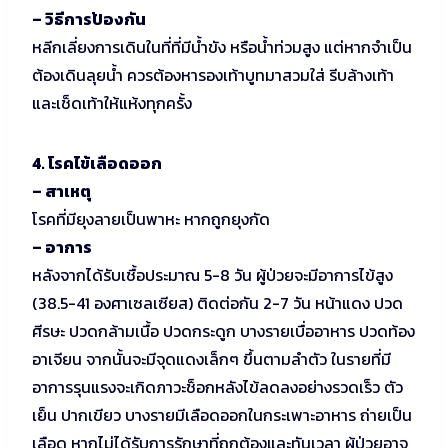
– วิธีการป้องกัน
หลีกเลี่ยงการเดินในที่ที่มีน้ำขัง หรือน้ำท่วมสูง แต่หากจำเป็น
ต้องเดินลุยน้ำ ควรต้องหารองเท้าบูทมาสวมใส่ รีบล้างเท้า
และเช็ดเท้าให้แห้งทุกครั้ง
4. โรคไข้เลือดออก
– สาเหตุ
โรคที่มียุงลายเป็นพาหะ หากถูกยุงกัด
– อาการ
หลังจากได้รับเชื้อประมาณ 5-8 วัน ผู้ป่วยจะมีอาการไข้สูง
(38.5-41 องศาเซลเซียส) ติดต่อกัน 2-7 วัน หน้าแดง ปวด
ศีรษะ ปวดกล้ามเนื้อ ปวดกระดูก บางรายเบื่ออาหาร ปวดท้อง
อาเจียน จากนั้นจะมีจุดแดงเล็กๆ ขึ้นตามลำตัว ในรายที่มี
อาการรุนแรงจะเกิดภาวะช็อกหลังไข้ลดลงอย่างรวดเร็ว ตัว
เย็น ปากเขียว บางรายมีเลือดออกในกระเพาะอาหาร ถ่ายเป็น
เลือด หากไม่ได้รับการรักษาที่ถูกต้องและทันเวลา ผู้ป่วยอาจ