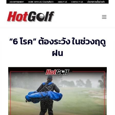
Skip
ADVERTISEMENT
WORK WITH US | ร่วมงานกับเรา
ABOUT US
CONTACT US
นโยบายความเป็นส่วนตัว
to
content
“6 โรค” ต้องระวัง ในช่วงฤดู
ฝน