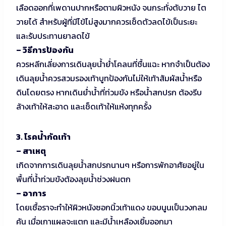
เลือดออกที่เพดานปากหรือตามผิวหนัง จนกระทั่งตับวาย ไต
วายได้ สำหรับผู้ที่มีไข้ไม่สูงมากควรเช็ดตัวลดไข้เป็นระยะ
และรับประทานยาลดไข้
– วิธีการป้องกัน
ควรหลีกเลี่ยงการเดินลุยน้ำย่ำโคลนที่ชื้นแฉะ หากจำเป็นต้อง
เดินลุยน้ำควรสวมรองเท้าบูทป้องกันไม่ให้เท้าสัมผัสน้ำหรือ
ดินโดยตรง หากเดินย่ำน้ำที่ท่วมขัง หรือน้ำสกปรก ต้องรีบ
ล้างเท้าให้สะอาด และเช็ดเท้าให้แห้งทุกครั้ง
3. โรคน้ำกัดเท้า
– สาเหตุ
เกิดจากการเดินลุยน้ำสกปรกนานๆ หรือการพักอาศัยอยู่ใน
พื้นที่น้ำท่วมขังต้องลุยน้ำช่วงฝนตก
– อาการ
โดยเชื้อราจะทำให้ผิวหนังซอกนิ้วเท้าแดง ขอบนูนเป็นวงกลม
คัน เมื่อเกาแผลจะแตก และมีน้ำเหลืองเยิ้มออกมา