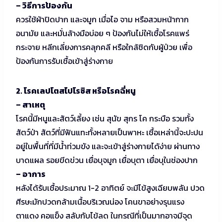
– วิธีการป้องกัน
ควรใช้ผ้าปิดปาก และจมูก เมื่อไอ จาม หรือสวมหน้ากาก
อนามัย และหมั่นล้างมือบ่อย ๆ ป้องกันไม่ให้เชื้อโรคแพร่
กระจาย หลีกเลี่ยงการคลุกคลี หรือใกล้ชิดกับผู้ป่วย เพื่อ
ป้องกันการรับเชื้อเข้าสู่ร่างกาย
2. โรคเลปโตสไปโรซิส หรือโรคฉี่หนู
– สาเหตุ
โรคนี้มีหนูและสัตว์เลี้ยง เช่น สุนัข สุกร โค กระบือ รวมทั้ง
สัตว์ป่า สัตว์ที่มีฟันแทะทั้งหลายเป็นพาหะ เชื้อเหล่านี้จะปะปน
อยู่ในพื้นที่ที่มีน้ำท่วมขัง และจะเข้าสู่ร่างกายได้ง่าย ผ่านทาง
บาดแผล รอยขีดข่วน เยื่อบุจมูก เยื่อบุตา เยื่อบุในช่องปาก
– อาการ
หลังได้รับเชื้อประมาณ 1-2 อาทิตย์ จะมีไข้สูงเฉียบพลัน ปวด
ศีรษะมักปวดกล้ามเนื้อบริเวณน่อง โคนขาอย่างรุนแรง
ตาแดง คอแข็ง สลับกับไข้ลด ในกรณีที่เป็นมากอาจมีจุด