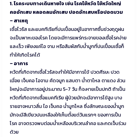
1. โรคระบบทางเดินหายใจ เช่น โรคไข้หวัด ไข้หวัดใหญ่
คออักเสบ หลอดลมอักเสบ ปอดอักเสบหรือปอดบวม
– สาเหตุ
เชื้อไวรัส และแบคทีเรียที่ปนเปื้อนอยู่ในอากาศชื้นช่วงฤดูฝน
จะเป็นพาหะของโรค โดยจะมีการแพร่กระจายของเชื้อโรคง่าย
และเร็ว เพียงแค่ไอ จาม หรือสัมผัสกับน้ำมูกที่ปนเปื้อนเชื้อก็
ทำให้เกิดโรคได้
– อาการ
หวัดที่เกิดจากเชื้อไวรัสจะทำให้มีอาการไข้ ปวดศีรษะ ปวด
เมื่อย เจ็บคอ ไอจาม คัดจมูก แสบตา น้ำตาไหล ตาแดง ส่วน
ใหญ่จะมีอาการอยู่ประมาณ 5-7 วัน ก็จะหายเป็นปกติ ถ้าเป็น
หวัดที่เกิดจากเชื้อแบคทีเรีย ผู้ป่วยมักจะมีอาการไข้สูง บาง
รายอาจหนาวสั่น ไอ เจ็บคอ น้ำมูกไหล ซึ่งลักษณะของน้ำมูก
มักจะมีสีเขียวปนเหลืองให้เห็นตั้งแต่วันแรกๆ ของการเป็น
โรค อาจตรวจพบต่อมน้ำเหลืองบริเวณลำคอ และกดเจ็บร่วม
ด้วย