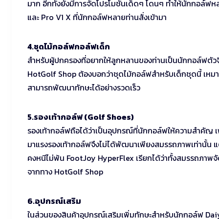
มาก อีกทั้งยังมีการจัดโปรโมชั่นเด็ดๆ โดนๆ ทำให้นักกอล์ฟหล
และ Pro V1 X ที่นักกอล์ฟหลายท่านสั่งเข้ามา
4.ชุดไม้กอล์ฟกอล์ฟเด็ก
สำหรับผู้ปกครองที่อยากให้ลูกหลานของท่านเป็นนักกอล์ฟตัวจ
HotGolf Shop ต้องบอกว่าชุดไม้กอล์ฟสำหรับเด็กชุดนี้ เหมาะมา
สามารถพัฒนาทักษะได้อย่างรวดเร็ว
5.รองเท้ากอล์ฟ (Golf Shoes)
รองเท้ากอล์ฟถือได้ว่าเป็นอุปกรณ์ที่นักกอล์ฟให้ความสำคัญ เพร
มาแรงรองเท้ากอล์ฟจึงไม่ได้พัฒนาเพียงสมรรถภาพเท่านั้น แต่ย
คงหนีไม่พ้น FootJoy HyperFlex เรียกได้ว่าทั้งสมรรถภาพจัด
จากทาง HotGolf Shop
6.อุปกรณ์เสริม
ในส่วนของสินค้าอุปกรณ์เสริมเพิ่มทักษะสำหรับนักกอล์ฟ Da