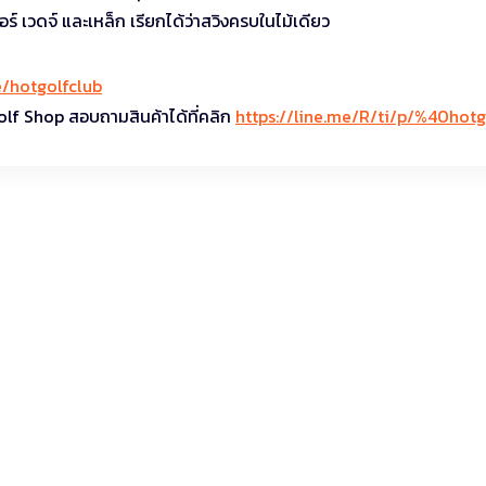
อร์ เวดจ์ และเหล็ก เรียกได้ว่าสวิงครบในไม้เดียว
ee/hotgolfclub
olf Shop สอบถามสินค้าได้ที่คลิก
https://line.me/R/ti/p/%40hotg