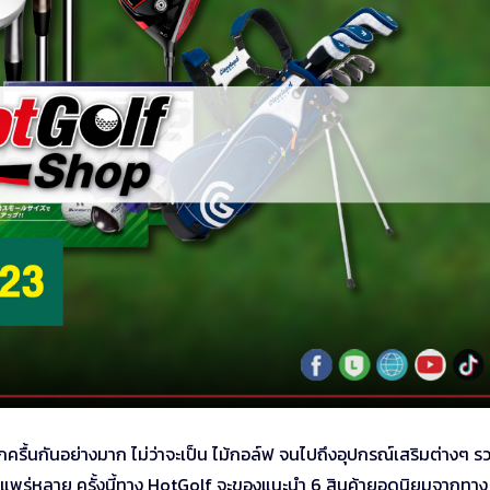
กครื้นกันอย่างมาก ไม่ว่าจะเป็น ไม้กอล์ฟ จนไปถึงอุปกรณ์เสริมต่างๆ ร
างแพร่หลาย ครั้งนี้ทาง HotGolf จะของแนะนำ 6 สินค้ายอดนิยมจากทาง