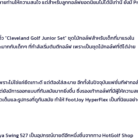
ายท่านให้ความสนใจ แต่สำหรับลูกกอล์ฟยอดนิยมไม่ได้มีเท่านี้ ยังมี P
ิ๋ว “Cleveland Golf Junior Set” ชุดไม้กอล์ฟสำหรับเด็กที่มาแรงใน
กกับเด็กๆ ที่กำลังเริ่มต้นตีกอล์ฟ เพราะเป็นชุดไม้กอล์ฟที่ตีได้ง่าย
าะไม่ใช่แค่ยึดเกาะดี แต่ต้องใส่สะบาย อีกทั้งในปัจจุบันแฟชั่นกีฬากอล
ังมีการออกแบบที่ทันสมัยมากยิ่งขึ้น ซึ่งรองเท้ากอล์ฟที่มีผู้ให้ความส
เต็มและรูปทรงที่ดูทันสมัย ทำให้ FootJoy HyperFlex เป็นที่นิยมอย่
iya Swing 527 เป็นอุปกรณ์ขายดีอีกหนึ่งชิ้นจากทาง HotGolf Shop