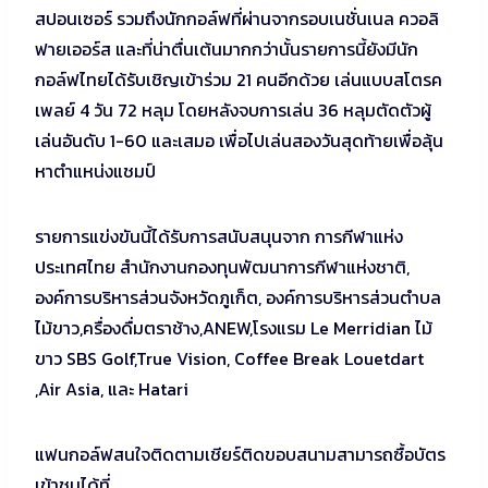
สปอนเซอร์ รวมถึงนักกอล์ฟที่ผ่านจากรอบเนชั่นเนล ควอลิ
ฟายเออร์ส และที่น่าตื่นเต้นมากกว่านั้นรายการนี้ยังมีนัก
กอล์ฟไทยได้รับเชิญเข้าร่วม 21 คนอีกด้วย เล่นแบบสโตรค
เพลย์ 4 วัน 72 หลุม โดยหลังจบการเล่น 36 หลุมตัดตัวผู้
เล่นอันดับ 1-60 และเสมอ เพื่อไปเล่นสองวันสุดท้ายเพื่อลุ้น
หาตำแหน่งแชมป์
รายการแข่งขันนี้ได้รับการสนับสนุนจาก การกีฬาแห่ง
ประเทศไทย สำนักงานกองทุนพัฒนาการกีฬาแห่งชาติ,
องค์การบริหารส่วนจังหวัดภูเก็ต, องค์การบริหารส่วนตำบล
ไม้ขาว,ครื่องดื่มตราช้าง,ANEW,โรงแรม Le Merridian ไม้
ขาว SBS Golf,True Vision, Coffee Break Louetdart
,Air Asia, และ Hatari
แฟนกอล์ฟสนใจติดตามเชียร์ติดขอบสนามสามารถซื้อบัตร
เข้าชมได้ที่