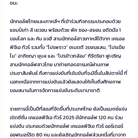
ชนะ
นักกอล์ฟไทยและเกาหลีฯ ที่เข้าร่วมกิจกรรมประกอบด้วย
แชมป์เก่า ลี เยวอน พร้อมด้วย พัค ซอง-ฮยอน อดีตมือ 1
ของโลก และ คิม แจฮี สามนักกอล์สาวเกาหลีใต้จาก เคแอล
พีจีเอ ทัวร์ รวมทั้ง “โปรพราว” ชเนตตี วรรณแสน, “โปรเปีย
โน” อาภิชญา ยุบล และ “โปรข้าวกล้อง” กีรัตริยา ฟูเจริญ
สามนักกอล์ฟสาวไทย มาถ่ายทอดอารมณ์ผ่านภาพ
ประชาสัมพันธ์ ถึงการแข่งขันที่เข้มข้นที่จะมีขึ้นในสัปดาห์นี้ ที่
นอกเหนือจากการแข่งขันแล้วยังแสดงให้เห็นถึงศักยภาพ
ของสนามในการจัดการแข่งขันระดับนานาชาติ
รายการนี้เป็นปีที่สองที่จัดขึ้นที่ประเทศไทย ยังเป็นแมตช์แข่ง
เปิดซีซั่น เคแอลพีจีเอ ทัวร์ 2025 มีนักกอล์ฟ 120 คน ร่วม
แข่งขัน ประกอบด้วยนักกอล์ฟ เคแอลพีจีเอ ทัวร์ ออร์เดอร์
ออฟเมอร์ริต 80 คน และยังเชิญนักกอล์ฟส่วนหนึ่งที่มาจาก