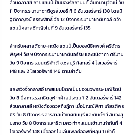
ส่วนคลาสซี ชายแชมป์เป็นของรัชชานนท์ ฉันทนานุวัฒน์ วัย
11 ปีจากร.ร.นานาชาติชูรส์เบอรี่ ที่ 6 อันเดอร์พาร์ 138 โดยมี
ฐิติกาญจน์ ธรรพสิทธิ์ วัย 12 ปีจากร.ร.นานาชาติเกวลี คว้า
แชมป์คลาสซีหญิงไปที่ 9 อันเดอร์พาร์ 135
สำหรับคลาสดีชาย-หญิง แชมป์เป็นของนิธิศพงศ์ ศรีฉัตร
พิรุฬห์ วัย 9 ปีจากร.ร.นานาชาตินอร์ริช และชนิดาภา ศรีปาน
วัย 9 ปีจากร.ร.มนตรีภักดี จ.ชลบุรี ที่สกอร์ 4 โอเวอร์พาร์
148 และ 2 โอเวอร์พาร์ 146 ตามลำดับ
และสวิงจิ๋วคลาสอี ชายแชมป์ตกเป็นของนวพรรษ มณีรัตน์
วัย 8 ปีจากร.ร.สาธิตจุฬาฯฝ่ายประถมที่ 2 อันเดอร์พาร์ 142
ส่วนคลาสอี หญิงต้องดวลถึงฎีกา เมื่อปัณณ์พิศา เกียรติพร
ศิริ วัย 8 ปีจากร.ร.สารสาสน์วิเทศมีนบุรี และกันต์กวี ลินจงสุ
บงกช วัย 8 ปีจากร.ร.สาธิต มศว.ทำคะแนนเข้ามาเท่ากันที่ 4
โอเวอร์พาร์ 148 เมื่อออกไปเล่นเพลย์ออฟที่หลุม 1 เซ้าท์