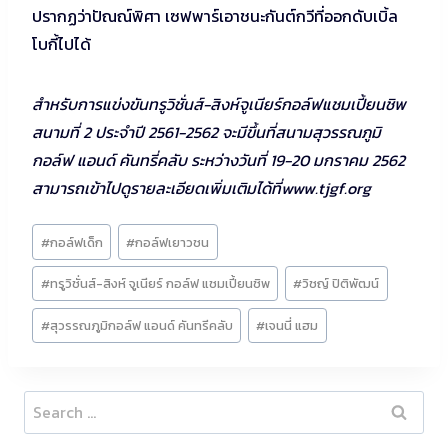
ปรากฏว่าปัณณ์พิศา เซฟพาร์เอาชนะกันต์กวีที่ออกดับเบิ้ล
โบกี้ไปได้
สำหรับการแข่งขันทรูวิชั่นส์-สิงห์จูเนียร์กอล์ฟแชมเปี้ยนชิพ
สนามที่ 2 ประจำปี 2561-2562 จะมีขึ้นที่สนามสุวรรณภูมิ
กอล์ฟ แอนด์ คันทรี่คลับ ระหว่างวันที่ 19-20 มกราคม 2562
สามารถเข้าไปดูรายละเอียดเพิ่มเติมได้ที่www.tjgf.org
Post
#
กอล์ฟเด็ก
#
กอล์ฟเยาวชน
Tags:
#
ทรูวิชั่นส์-สิงห์ จูเนียร์ กอล์ฟ แชมเปี้ยนชิพ
#
วิชญ์ ปิติพัฒน์
#
สุวรรณภูมิกอล์ฟ แอนด์ คันทรีคลับ
#
เจนนี่ แฮม
Search
for: