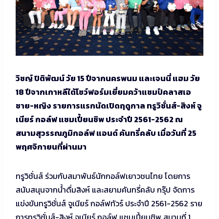
วิชญ์ ปิติพัฒน์ วัย 15 ปีจากนครพนม และเจนนี่ แฮม วัย
18 ปีจากเกาหลีใต้โชว์ฟอร์มเยี่ยมคว้าแชมป์คลาสเอ
ชาย-หญิง รายการแรกนัดเปิดฤดูกาล ทรูวิชั่นส์-สิงห์ จู
เนียร์ กอล์ฟ แชมเปี้ยนชิพ ประจำปี 2561-2562 ณ
สนามสุวรรณภูมิกอล์ฟ แอนด์ คันทรี่คลับ เมื่อวันที่ 25
พฤศจิกายนที่ผ่านมา
ทรูวิชั่นส์ ร่วมกับสมาพันธ์นักกอล์ฟเยาวชนไทย โดยการ
สนับสนุนจากน้ำดื่มสิงห์ และสยามคันทรี่คลับ กรุ๊ป จัดการ
แข่งขันทรูวิชั่นส์ จูเนียร์ กอล์ฟทัวร์ ประจำปี 2561-2562 ราย
การทรูวิชั่นส์-สิงห์ จูเนียร์ กอล์ฟ แชมเปี้ยนชิพ สนามที่ 1