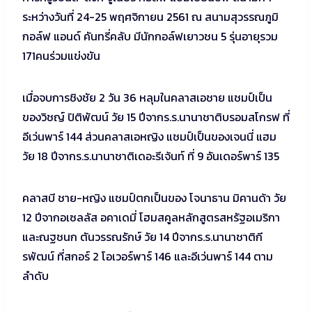
ระหว่างวันที่ 24-25 พฤศจิกายน 2561 ณ สนามสุวรรณภูมิ
กอล์ฟ แอนด์ คันทรี่คลับ มีนักกอล์ฟเยาวชน 5 รุ่นอายุรวม
171คนร่วมแข่งขัน
เมื่อจบการชิงชัย 2 วัน 36 หลุมในคลาสเอชาย แชมป์เป็น
ของวิชญ์ ปิติพัฒน์ วัย 15 ปีจากร.ร.นานาชาติบรอมสโกรฟ ที่
อีเว่นพาร์ 144 ส่วนคลาสเอหญิง แชมป์เป็นของเจนนี่ แฮม
วัย 18 ปีจากร.ร.นานาชาติเดอะรีเจ้นท์ ที่ 9 อันเดอร์พาร์ 135
คลาสบี ชาย-หญิง แชมป์ตกเป็นของ โจนาธาน มิคานด้า วัย
12 ปีจากอเซลลัส อคาเดมี่ โฮมสคูลหลักสูตรสหรัฐอเมริกา
และณฐชนก ตันวรรณรักษ์ วัย 14 ปีจากร.ร.นานาชาติกี
รพัฒน์ ที่สกอร์ 2 โอเวอร์พาร์ 146 และอีเว่นพาร์ 144 ตาม
ลำดับ