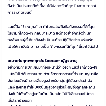
ถึงว่าเป็นประเภทกีฬาที่เล่นได้ปลอดภัยที่สุด ในสถานการณ์
การระบาดเช่นนี้
และนี่คือ “5 เหตุผล” ว่า ทำไมกอล์ฟถึงคือกิจกรรมที่ดีที่สุด
ในยามที่โควิด-19 กลับมาระบาด แต่ต้องย้ำอีกครั้งว่า นัก
กอล์ฟและผู้ที่เกี่ยวข้องจำเป็นจะต้องปฏิบัติอย่างเคร่งครัด
เพื่อให้เรายังรักษาความเป็น “กิจกรรมที่ดีที่สุด” นี้เอาไว้ต่อไป
เหมาะกับทุกเพศทุกวัย โดยเฉพาะผู้สูงอายุ
อย่างที่มีการเปิดเผยมาก่อนหน้านี้ว่า จริงๆ แล้วโรคโควิด-19
แม้จะไม่ได้อันตรายมาก ด้วยอัตราการตายที่ต่ำ แต่ปัญหาคือ
มันค่อนข้างมีความเสี่ยงสูงสำหรับกลุ่มผู้ที่มีโรคประจำตัว
และผู้สูงอายุ ทำให้ปัจจุบันผู้สูงอายุส่วนใหญ่จึงถูกลูกหลาน
บังคับให้กักตัวอยู่แต่ในบ้านเป็นหลัก ไม่ให้เสี่ยงออกไปเจอ
เชื้อโรคข้างนอก