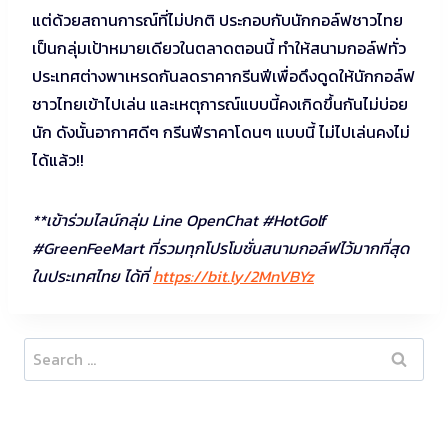
แต่ด้วยสถานการณ์ที่ไม่ปกติ ประกอบกับนักกอล์ฟชาวไทย
เป็นกลุ่มเป้าหมายเดียวในตลาดตอนนี้ ทำให้สนามกอล์ฟทั่ว
ประเทศต่างพาเหรดกันลดราคากรีนฟีเพื่อดึงดูดให้นักกอล์ฟ
ชาวไทยเข้าไปเล่น และเหตุการณ์แบบนี้คงเกิดขึ้นกันไม่บ่อย
นัก ดังนั้นอากาศดีๆ กรีนฟีราคาโดนๆ แบบนี้ ไม่ไปเล่นคงไม่
ได้แล้ว!!
**เข้าร่วมไลน์กลุ่ม Line OpenChat #HotGolf
#GreenFeeMart ที่รวมทุกโปรโมชั่นสนามกอล์ฟไว้มากที่สุด
ในประเทศไทย ได้ที่
https://bit.ly/2MnVBYz
Search
for: