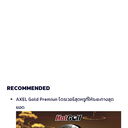
RECOMMENDED
AXEL Gold Premiun ไดรเวอร์สุดหรูที่ให้ระยะทางสุด
ยอด