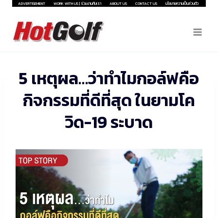
Skip
ADVERTISEMENT
WORK WITH US | ร่วมงานกับเรา
ABOUT US
CONTACT US
นโยบายความเป็นส่วนตัว
to
content
5 เหตุผล…ว่าทำไมกอล์ฟคือ
กิจกรรมที่ดีที่สุด ในยามโค
วิด-19 ระบาด