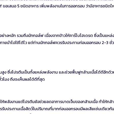
Golf ขอเสนอ 5 ชนิดอาหาร เพิ่มพลังงานในการออกรอบ ว่ามีอาหารชนิดไ
ยอย่างหนัก รวมถึงนักกอล์ฟ เนื่องจากข้าวให้คาร์โบไฮเดรต ซึ่งเป็นแหล่
างกายนำไปใช้ได้ไว แต่ท่านนักกอล์ฟควรรับประทานก่อนออกรอบ 2-3 ชั่
ีนสูง ซึ่งโปรตีนเป็นทั้งแหล่งพลังงาน และช่วยฟื้นฟูกล้ามเนื้อได้ดีอีกด้ว
โมง ถึงจะเห็นผลได้ดีที่สุด
งแค่ให้พลังงานแต่โปรตีนยังช่วยลดอาการบาดเจ็บของกล้ามเนื้อ ทำให้กล้าม
การรับประทานเนื้อสัตว์ในปริมาณที่มากก่อนออกรอบมีผลเสียเช่นเดียวกั