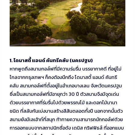
1. ไดนาสตี้ แอนด์ คันทรีคลับ (นครปฐม)
หากพูดถึงสนามกอล์ฟที่มีความร่มรื่น บรรยากาศดี ที่อยู่ไม่
ไกลจากกรุงเทพฯ ก็คงต้องนึกถึง ไดนาสตี้ แอนด์ คันทรี
คลับ สนามกอล์ฟที่ตั้งอยู่ในอำเภอบางเลน จังหวัดนครปฐม
ซึ่งเป็นสนามกอล์ฟที่มีอายุกว่า 30 ปี ตัวสนามจึงมีจุดเด่น
ด้วยบรรยากาศที่ร่มรื่นไปด้วยพรรณไม้ และดอกไม้นานา
ชนิด ที่สลับกันเบ่งบานสร้างสีสันตลอดทั้งปี นอกจากนั้นตัว
สนามยังมีเลเอ้าท์ที่สนุก ท้าทายความสามารถนักกอล์ฟด้วย
การออกแบบจากสถาปนิกชื่อดัง เดนิส กริฟฟิธส์ ที่ออกแบบ