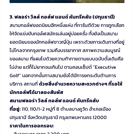
3. ฟลอร่า วิลล์ กอล์ฟ แอนด์ คันทรีคลับ (ปทุมธานี)
สนามกอล์ฟยอดนิยมอีกหนึ่งแห่ง ที่การันตีด้วย การถูกเลือก
ให้จัดแข่งขันกอล์ฟสมัครเล่นอยู่บ่อยครั้ง ทั้งยังเป็นสนาม
ยอดนิยมของนักกอล์ฟชาวญี่ปุ่น เพราะด้วยการเดินทางที่อยู่
ไม่ไกลจากกรุงเทพ รวมถึงบรรยากาศ สภาพความสมบูรณ์
ของสนาม ที่แฝงไปด้วยความท้าทายตามแบบฉบับดั้งเดิมคือ
ไม่ง่าย แต่ก็ไม่ยากจนเกินไป ตามคอนเซ็ปต์ “Executive
Golf” นอกจากนั้นทางสนามยังได้มีการยกระดับด้านการ
บริการ สถานที่
ด้วยสิ่งอำนวยความสะดวกต่างๆ ที่รอให้
นักกอล์ฟได้มาลองสัมผัส
สนามฟลอร่า วิลล์ กอล์ฟ แอนด์ คันทรีคลับ
ที่อยู่:
110, 110/1-2 หมู่ที่ 8 ตำบลบางคูวัด อำเภอเมือง
ปทุมธานี จังหวัดปทุมธานี กรุงเทพมหานคร 12000
ราคาในการออกรอบ:
– วันธรรมดา ราคา 2,200 บาท