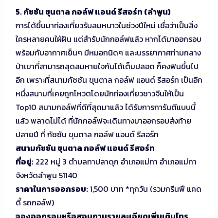
5. กัซซัน ขุนตาล กอล์ฟ แอนด์ รีสอร์ท (ลำพูน)
การได้ขึ้นมาท่องเที่ยวรับลมหนาวในช่วงปีใหม่ เชื่อว่าเป็นสิ่ง
ใครหลายคนใฝ่ฝัน แต่สำรับนักกอล์ฟแล้ว หากได้มาออกรอบ
พร้อมกับอากาศเย็นๆ มีหมอกนิดๆ และบรรยากาศท่ามกลาง
ป่าเขาที่สามารถสุดลมหายใจกันได้เต็มปลอด ก็คงฟินขึ้นไป
อีก เพราะที่สนามกัซซัน ขุนตาล กอล์ฟ แอนด์ รีสอร์ท เป็นอีก
หนึ่งสนามที่เคยถูกโหวตโดยนักท่องเที่ยวชาวจีนให้เป็น
Top10 สนามกอล์ฟที่ดีที่สุดมาแล้ว ได้รับการการันตีแบบนี้
แล้ว พลาดไม่ได้ ที่นักกอล์ฟจะเดินทางมาออกรอบส่งท้าย
ปลายปี ที่ กัซซัน ขุนตาล กอล์ฟ แอนด์ รีสอร์ท
สนามกัซซัน ขุนตาล กอล์ฟ แอนด์ รีสอร์ท
ที่อยู่:
222 หมู่ 3 ตำบลทาปลาดุก อำเภอแม่ทา อำเภอแม่ทา
จังหวัดลำพูน 51140
ราคาในการออกรอบ:
1,500 บาท *ทุกวัน (รวมกรีนฟี แคด
ดี้ รถกอล์ฟ)
จองออกรอบหรือสอบถามรายละเอียดเพิ่มเติมโทร.