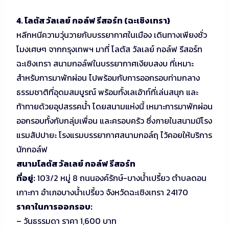
4. โลตัส วัลเลย์ กอล์ฟ รีสอร์ท (ฉะเชิงเทรา)
หลีกหนีความวุ่นวายกับบรรยากาศในเมือง เดินทางเพียงชั่ว
โมงเศษๆ จากกรุงเทพฯ มาที่ โลตัส วัลเลย์ กอล์ฟ รีสอร์ท
ฉะเชิงเทรา สนามกอล์ฟในบรรยากาศเงียบสงบ ที่เหมาะ
สำหรับการมาพักผ่อน ไปพร้อมกับการออกรอบท่ามกลาง
ธรรมชาติที่อุดมสมบูรณ์ พร้อมทั้งเลเอ้าท์ที่เล่นสนุก และ
ท้าทายด้วยอุปสรรคน้ำ โดยสนามแห่งนี้ เหมาะการมาพักผ่อน
ออกรอบทั้งกับกลุ่มเพื่อน และครอบครัว ซึ่งภายในสนามมีโรง
แรมสัปปายะ โรงแรมบรรยากาศสนามกอล์ฤ ไว้คอยให้บริการ
นักกอล์ฟ
สนามโลตัส วัลเลย์ กอล์ฟ รีสอร์ท
ที่อยู่:
103/2 หมู่ 8 ถนนองค์รักษ์-บางน้ำเปรี้ยว ตำบลดอน
เกาะกา อำเภอบางน้ำเปรี้ยว จังหวัดฉะเชิงเทรา 24170
ราคาในการออกรอบ:
– วันธรรมดา ราคา 1,600 บาท