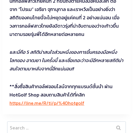
นักกอล์ฟสาวไทยคนที่ 2 ที่ขึ้นถึงตำแหน่งมือหนึ่งโลก ต่อ
จาก “โปรเม” เอรียา จุฑานุกาล และเราหวังเป็นอย่างยิ่งว่า
สถิติของคนไทยนี้จะไม่หยุดอยู่แค่คนที่ 2 อย่างแน่นอน เมื่อ
วงการกอล์ฟสาวไทยยังมีดาวรุ่งที่น่าจับตามองว่าจะก้าวขึ้น
มาตามรอยรุ่นพี่ได้อีกหลายต่อหลายคน
และนี่คือ 5 สถิติน่าสนใจส่วนหนึ่งของการขึ้นครองมือหนึ่ง
โลกของ อาฒยา ในครั้งนี้ และเชื่อเถอะว่าจะมีอีกหลายสถิติน่า
สนใจตามมาหลังจากนี้อีกแน่นอน!!
**สั่งซื้อสินค้ากอล์ฟออนไลน์จากทุกแบรนด์ชั้นนำ ผ่าน
HotGolf Shop สอบถามสินค้าได้ที่คลิก
https://line.me/R/ti/p/%40hotgolf
Search