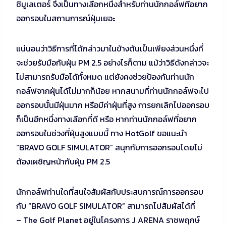
ซิมูเลเตอร์ จึงเป็นทางเลือกหนึ่งสำหรับท่านนักกอล์ฟที่อยาก
ออกรอบในสถานการณ์ฝุ่นเยอะ
แน่นอนว่าวิธีการที่ได้กล่าวมาในข้างต้นเป็นเพียงส่วนหนึ่งที่
จะช่วยรับมือกับฝุ่น PM 2.5 อย่างไรก็ตาม แม้ว่าวิธีดังกล่าวจะ
ไม่สามารถรับมือได้ทั้งหมด แต่ยังคงช่วยป้องกันท่านนัก
กอล์ฟจากฝุ่นได้ไม่มากก็น้อย หากสนามที่ท่านนักกอล์ฟจะไป
ออกรอบนั้นมีฝุ่นมาก หรือมีค่าฝุ่นที่สูง การยกเลิกไปออกรอบ
ก็เป็นอีกหนึ่งทางเลือกที่ดี หรือ หากท่านนักกอล์ฟที่อยาก
ออกรอบในช่วงที่ฝุ่นสูงแบบนี้ ทาง HotGolf ขอแนะนำ
“BRAVO GOLF SIMULATOR” สนุกกับการออกรอบโดยไม่
ต้องเผชิญหน้ากับฝุ่น PM 2.5
นักกอล์ฟท่านใดที่สนใจสัมผัสกับประสบการณ์การออกรอบ
กับ “BRAVO GOLF SIMULATOR” สามารถไปสัมผัสได้ที่
– The Golf Planet อยู่ในโครงการ J ARENA ราชพฤกษ์