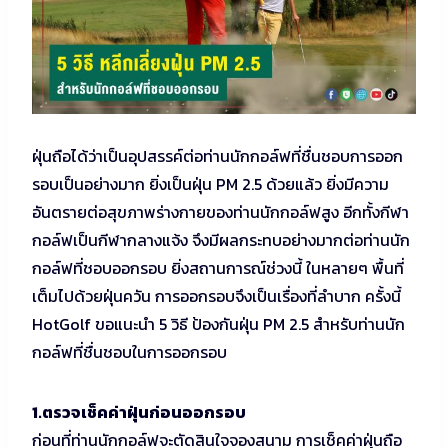
ฝุ่นถือได้ว่าเป็นอุปสรรค์ต่อท่านนักกอล์ฟที่ชื่นชอบการออก
รอบเป็นอย่างมาก ยิ่งเป็นฝุ่น PM 2.5 ด้วยแล้ว ยิ่งมีความ
อันตรายต่อสุขภาพร่างกายของท่านนักกอล์ฟสูง อีกทั้งกีฬา
กอล์ฟเป็นกีฬากลางแจ้ง จึงมีผลกระทบอย่างมากต่อท่านนัก
กอล์ฟที่ชอบออกรอบ ยิ่งสถานการณ์ช่วงนี้ ในหลายๆ พื้นที่
เต็มไปด้วยฝุ่นควัน การออกรอบจึงเป็นเรื่องที่ลำบาก ครั้งนี้
HotGolf ขอแนะนำ 5 วิธี ป้องกันฝุ่น PM 2.5 สำหรับท่านนัก
กอล์ฟที่ชื่นชอบในการออกรอบ
1.ตรวจเช็คค่าฝุ่นก่อนออกรอบ
ก่อนที่ท่านนักกอล์ฟจะตัดสินใจจองสนาม การเช็คค่าฝุ่นถือ