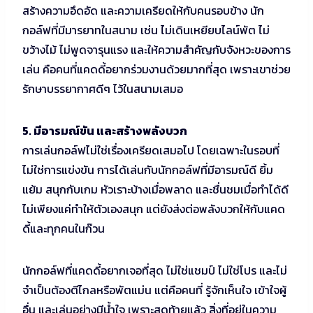
สร้างความอึดอัด และความเครียดให้กับคนรอบข้าง นัก
กอล์ฟที่มีมารยาทในสนาม เช่น ไม่เดินเหยียบไลน์พัต ไม่
ขว้างไม้ ไม่พูดจารุนแรง และให้ความสำคัญกับจังหวะของการ
เล่น คือคนที่แคดดี้อยากร่วมงานด้วยมากที่สุด เพราะเขาช่วย
รักษาบรรยากาศดีๆ ไว้ในสนามเสมอ
5. มีอารมณ์ขัน และสร้างพลังบวก
การเล่นกอล์ฟไม่ใช่เรื่องเครียดเสมอไป โดยเฉพาะในรอบที่
ไม่ใช่การแข่งขัน การได้เล่นกับนักกอล์ฟที่มีอารมณ์ดี ยิ้ม
แย้ม สนุกกับเกม หัวเราะบ้างเมื่อพลาด และชื่นชมเมื่อทำได้ดี
ไม่เพียงแค่ทำให้ตัวเองสนุก แต่ยังส่งต่อพลังบวกให้กับแคด
ดี้และทุกคนในก๊วน
นักกอล์ฟที่แคดดี้อยากเจอที่สุด ไม่ใช่แชมป์ ไม่ใช่โปร และไม่
จำเป็นต้องตีไกลหรือพัตแม่น แต่คือคนที่ รู้จักเห็นใจ เข้าใจผู้
อื่น และเล่นอย่างมีน้ำใจ เพราะสุดท้ายแล้ว สิ่งที่อยู่ในความ