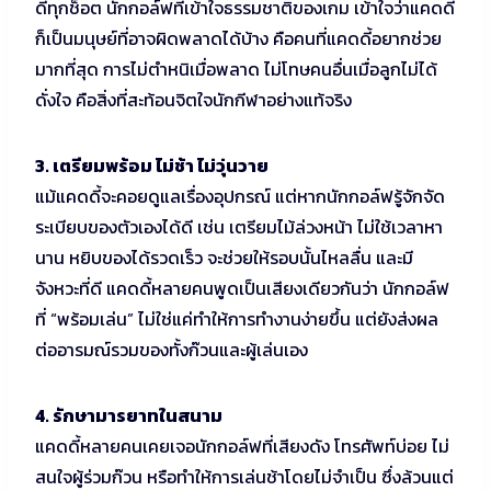
ดีทุกช็อต นักกอล์ฟที่เข้าใจธรรมชาติของเกม เข้าใจว่าแคดดี้
ก็เป็นมนุษย์ที่อาจผิดพลาดได้บ้าง คือคนที่แคดดี้อยากช่วย
มากที่สุด การไม่ตำหนิเมื่อพลาด ไม่โทษคนอื่นเมื่อลูกไม่ได้
ดั่งใจ คือสิ่งที่สะท้อนจิตใจนักกีฬาอย่างแท้จริง
3. เตรียมพร้อม ไม่ช้า ไม่วุ่นวาย
แม้แคดดี้จะคอยดูแลเรื่องอุปกรณ์ แต่หากนักกอล์ฟรู้จักจัด
ระเบียบของตัวเองได้ดี เช่น เตรียมไม้ล่วงหน้า ไม่ใช้เวลาหา
นาน หยิบของได้รวดเร็ว จะช่วยให้รอบนั้นไหลลื่น และมี
จังหวะที่ดี แคดดี้หลายคนพูดเป็นเสียงเดียวกันว่า นักกอล์ฟ
ที่ “พร้อมเล่น” ไม่ใช่แค่ทำให้การทำงานง่ายขึ้น แต่ยังส่งผล
ต่ออารมณ์รวมของทั้งก๊วนและผู้เล่นเอง
4. รักษามารยาทในสนาม
แคดดี้หลายคนเคยเจอนักกอล์ฟที่เสียงดัง โทรศัพท์บ่อย ไม่
สนใจผู้ร่วมก๊วน หรือทำให้การเล่นช้าโดยไม่จำเป็น ซึ่งล้วนแต่