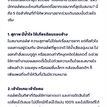
นักกอล์ฟแบบไหนกันที่แคดดี้อยากเจอมากที่สุดในสนาม? นี่
คือ 5 ข้อสำคัญที่ทำให้พวกเขาอยากร่วมเดินรอบนั้นด้วยใจ
จริง
1. สุภาพ มีน้ำใจ ให้เกียรติคนรอบข้าง
ในสนามกอล์ฟ ความสุภาพไม่ใช่แค่เรื่องมารยาท แต่คือหัวใจ
ของการอยู่ร่วมกัน นักกอล์ฟที่พูดจาดี ใช้น้ำเสียงนุ่มนวล ไม่
ออกคำสั่งแบบดูถูก หรือแสดงท่าทีหงุดหงิดใส่แคดดี้ จะช่วย
ให้การทำงานของแคดดี้เป็นไปด้วยความเต็มใจและสบายใจ
เพียงคำว่า ขอบคุณ หรือรอยยิ้มเล็กๆ หลังจบช็อตดีๆ ก็
เพียงพอที่จะทำให้วันทั้งวันมีความหมาย
2. เข้าใจเกม เข้าใจคน
กอล์ฟเป็นกีฬาที่ต้องใช้การคาดเดา และการตัดสินใจที่
เปลี่ยนได้เสมอ ไม่มีใครให้ไลน์ได้แม่น 100% และไม่มีใครตีได้