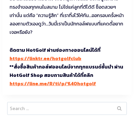
ทรงจำของทุกคนในสนาม ไม่ใช่แค่ลูกที่ตีได้ดี ช็อตสวยๆ
เท่านั้น แต่คือ “ความรู้สึก” ที่เราทิ้งไว้ให้กัน…ออกรอบครั้งหน้า
ลองถามตัวเองดูว่า…วันนี้เราเป็นนักกอล์ฟแบบที่แคดดี้อยาก
เจอหรือยัง?
ติดตาม HotGolf ผ่านช่องทางออนไลน์ได้ที่
https://linktr.ee/hotgolfclub
**สั่งซื้อสินค้ากอล์ฟออนไลน์จากทุกแบรนด์ชั้นนำ ผ่าน
HotGolf Shop สอบถามสินค้าได้ที่คลิก
https://line.me/R/ti/p/%40hotgolf
Search
for: