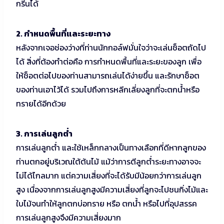
กรีนได้
2. กำหนดพื้นที่และระยะทาง
หลังจากเจอช่องว่างที่ท่านนักกอล์ฟมั่นใจว่าจะเล่นช็อตถัดไป
ได้ สิ่งที่ต้องทำต่อคือ การกำหนดพื้นที่และระยะของลูก เพื่อ
ให้ช็อตต่อไปของท่านสามารถเล่นได้ง่ายขึ้น และรักษาช็อต
ของท่านเอาไว้ได้ รวมไปถึงการหลีกเลี่ยงลูกที่จะตกน้ำหรือ
ทรายได้อีกด้วย
3. การเล่นลูกต่ำ
การเล่นลูกต่ำ และใช้เหล็กกลางเป็นทางเลือกที่ดีหากลูกของ
ท่านตกอยู่บริเวณใต้ต้นไม้ แม้ว่าการตีลูกต่ำระยะทางอาจจะ
ไม่ได้ไกลมาก แต่ความเสี่ยงที่จะได้รับมีน้อยกว่าการเล่นลูก
สูง เนื่องจากการเล่นลูกสูงมีความเสี่ยงที่ลูกจะไปชนกิ่งไม้และ
ใบไม้จนทำให้ลูกตกบ่อทราย หรือ ตกน้ำ หรือไปที่อุปสรรค
การเล่นลูกสูงจึงมีความเสี่ยงมาก