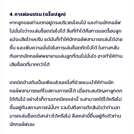
4. การผ่อนปรน (ดร็อปลูก)
หากลูกของท่านตกอยู่ตรงบริเวณโคนไม้ และท่านนักกอล์ฟ
ไม่มั่นใจว่าจะเล่นช็อตต่อไปได้ สิ่งที่ทำได้คือการขอดร็อปลูก
แม้จะเสียโทษปรับ แต่มันก็ทำให้นักกอล์ฟสามารถเล่นได้ง่าย
ขึ้น และเพิ่มความมั่นใจในการเล่นช็อตถัดไปได้ ในทางกลับ
กันหากนักกอล์ฟพยายามเล่นลูกที่ตนไม่มั่นใจ อาจทำให้ท่าน
เสียช็อตที่มากกว่าได้
เทคนิคข้างต้นเป็นเพียงส่วนหนึ่งที่ช่วยแนะนำให้ท่านนัก
กอล์ฟสามารถแก้ไขสถานการณ์ได้ เมื่อประสบปัญหาลูกตก
ใต้ต้นไม้ อย่างไรก็ตามเทคนิคเหล่านี้ จะสามารถใช้ได้หรือไม่
ขึ้นอยู่กับสถานการณ์นั้นๆ รวมไปถึงการตัดสินใจว่าท่านสา
มารถเล่นช็อตดังกล่าวได้หรือไม่ สิ่งเหล่านี้ขึ้นอยู่กับตัวท่าน
นักกอล์ฟเอง