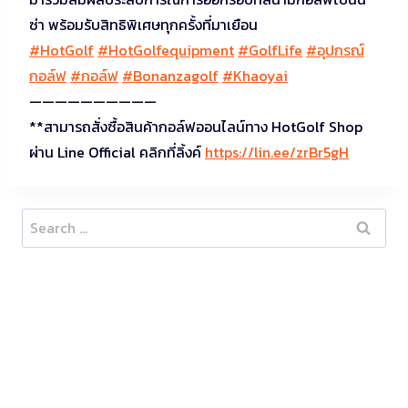
ซ่า พร้อมรับสิทธิพิเศษทุกครั้งที่มาเยือน
#HotGolf
#HotGolfequipment
#GolfLife
#อุปกรณ์
กอล์ฟ
#กอล์ฟ
#Bonanzagolf
#Khaoyai
——————————
**สามารถสั่งซื้อสินค้ากอล์ฟออนไลน์ทาง HotGolf Shop
ผ่าน Line Official คลิกที่ลิ้งค์
https://lin.ee/zrBr5gH
Search
for: