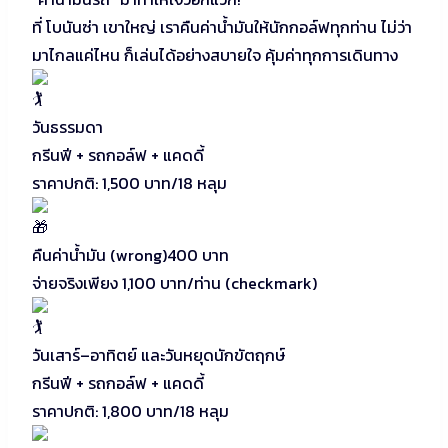
ที่ โบนันซ่า เขาใหญ่ เราคืนค่าน้ำมันให้นักกอล์ฟทุกท่าน ไม่ว่า
มาไกลแค่ไหน ก็เล่นได้อย่างสบายใจ คุ้มค่าทุกการเดินทาง
วันธรรมดา
กรีนฟี + รถกอล์ฟ + แคดดี้
ราคาปกติ: 1,500 บาท/18 หลุม
คืนค่าน้ำมัน (wrong)400 บาท
จ่ายจริงเพียง 1,100 บาท/ท่าน (checkmark)
วันเสาร์–อาทิตย์ และวันหยุดนักขัตฤกษ์
กรีนฟี + รถกอล์ฟ + แคดดี้
ราคาปกติ: 1,800 บาท/18 หลุม