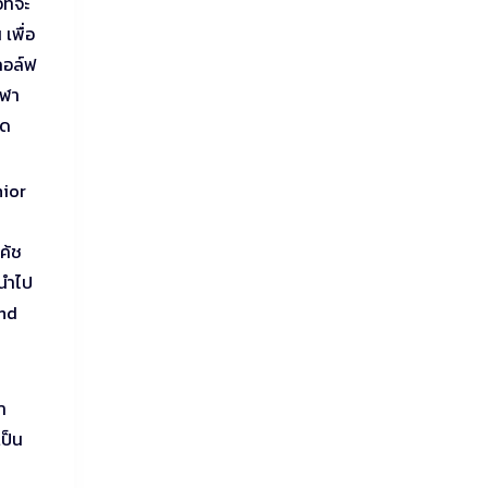
ที่จะ
เพื่อ
กอล์ฟ
ีฬา
ุด
nior
ค้ช
ถนำไป
and
า
ป็น