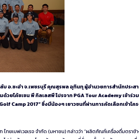
ฟ คลับ อ.ชะอำ จ.เพชรบุรี คุณสุรพล อุทินทุ ผู้อำนวยการสำนักประส
ด้วยโค้ชเชน พี กิลเลสพี โปรจาก PGA Tour Academy เข้าร่วมพ
f Camp 2017” ซึ่งมีน้องๆ เยาวชนที่ผ่านการคัดเลือกเข้าโค
ไทยเบฟเวอเรจ จำกัด (มหาชน) กล่าวว่า “ผลิตภัณฑ์เครื่องดื่มตราช้าง