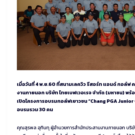
เมื่อวันที่ 4 พ.ย.60 ที่สนามเลควิว รีสอร์ท แอนด์ กอล์
งานภายนอก บริษัท ไทยเบฟเวอเรจ จำกัด (มหาชน) พร้อม
เปิดโครงการอบรมกอล์ฟเยาวชน “Chang PGA Junior Gol
อบรมรวม 30 คน
คุณสุรพล อุทินทุ ผู้อำนวยการสำนักประสานงานภายนอก บริษัท 