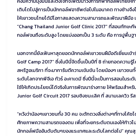
คงมีความมุ่งมั่นและตั้งใจที่จะพัฒนาวงการกีฬากอล์ฟไทยให้ก้า
เติบโตไปสู่การเป็นนักกอล์ฟอาชีพต่อไปในอนาคต ทางช้างจึงไ
ให้เยาวชนไทยได้มีโอกาสแสดงความสามารถและพัฒนาฝีมือ และไ
“Chang Thailand Junior Golf Clinic 2017” ที่สอนทักษะกีฬา
กอล์ฟจนถึงระดับสูง โดยแบ่งออกเป็น 3 ระดับ คือ การปูพื้นฐ
นอกจากนี้ยังเฟ้นหาสุดยอดนักกอล์ฟเยาวชนฝีมือดีเยี่ยมเข
Golf Camp 2017” ซึ่งในปีนี้จัดขึ้นเป็นปีที่ 8 ถ่ายทอดคว
สหรัฐอเมริกา ที่จะมาการันตีความเข้มข้น โดยน้องๆ เยาวชนทั้
ระดับโลกจากพีจีเอ ทัวร์ อะคาเดมี ซึ่งปีนี้จะเป็นการสอนในระ
ใช้ให้เกิดประโยชน์ได้จริงในการพัฒนาร่างกาย ให้พร้อมสำ
Junior Golf Circuit 2017 รอบชิงชนะเลิศ ที่ สนามเลควิว รีสอร
“หวังว่าน้องๆเยาวชนทั้ง 30 คน จะตักตวงสิ่งต่างๆที่ทางโค้ชไ
ศักยภาพความสามรถของตน เพื่อที่จะยกระดับตนเองให้ก้าวไป
นักกอล์ฟมืออันดับต้นๆของแระเทศและระดับโลกต่อไป” คุณส