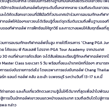
วไปสู่ระดับสากล โดยเน้นการสร้างฐานที่มั่นคงตั้งแต่ระดับเยาวชน เพื่อ
ด้มีการจัดแข่งขันกอล์ฟในทุกระดับขึ้นหลากหลาย รวมถึงระดับเยาวชน 
ด้คัดเลือกเยาวชนที่มีฝีมือดีทั่วประเทศเข้าร่วมการอบรมทักษะกีฬา
กอล์ฟให้น้องๆเยาวชนได้เรียนรู้ตั้งแต่จุดเริ่มต้นรวมถึงพื้นฐานของก
านของกีฬากอล์ฟ การฝึกซ้อมให้ถูกวิธี และการวางแผนให้สัมฤทธิ์ผลที่ส
้าร่วมการอบรมทักษะกีฬากอล์ฟขั้นสูง ภายใต้โครงการ “Chang PGA Ju
ามรู้โดย โค้ชเชน พี กิลเลสพี โปรจาก PGA Tour Academy จากประเทศ
ง 30 คนที่ผ่านการคัดเลือก จะได้สัมผัสและเรียนรู้ทักษะกีฬากอล์ฟจากโ
ดับ Master Class ระยะเวลา 5 วัน พร้อมทั้งแนะนำเทคนิคที่น้องๆ สามาร
หรับการแข่งขันรายการต่อไป โดยเฉพาะการแข่งขันกอล์ฟ Chang Thail
์ท แอนด์ กอล์ฟ คลับ อ.ชะอำ จ.เพชรบุรี ระหว่างวันที่ 13-17 ธ.ค.นี้
ด้ถ่ายทอด และเก็บเกี่ยวตักตวงความรู้นั้นให้ได้มากที่สุดเพื่อนำไปพัฒน
สู้การเป็นนักกอล์ฟเยาวชนแถวหน้าของประเทศ รวมถึงเติบโตไปสู่การเ
ุรพล กล่าว