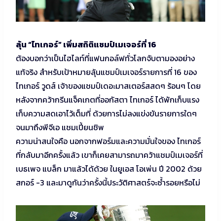
ลุ้น “ไทเกอร์” เพิ่มสถิติแชมป์เมเจอร์ที่ 16
ต้องบอกว่าเป็นไฮไลท์ที่แฟนกอล์ฟทั่วโลกจับตามองอย่าง
แท้จริง สำหรับเป้าหมายลุ้นแชมป์เมเจอร์รายการที่ 16 ของ
ไทเกอร์ วูดส์ เจ้าของแชมป์เดอะมาสเตอร์สสดๆ ร้อนๆ โดย
หลังจากคว้ากรีนแจ็คเกตที่ออกัสตา ไทเกอร์ ได้พักเก็บแรง
เก็บความสดเอาไว้เต็มที่ ด้วยการไม่ลงแข่งขันรายการใดๆ
จนมาถึงพีจีเอ แชมเปี้ยนชิพ
ความน่าสนใจคือ นอกจากฟอร์มและความมั่นใจของ ไทเกอร์
ที่กลับมาอีกครั้งแล้ว เขาก็เคยสามารถมาคว้าแชมป์เมเจอร์ที่
เบธเพจ แบล็ก มาแล้วได้ด้วย ในยูเอส โอเพ่น ปี 2002 ด้วย
สกอร์ -3 และมาดูกันว่าครั้งนี้ประวัติศาสตร์จะซ้ำรอยหรือไม่