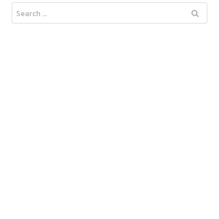
Search
for: