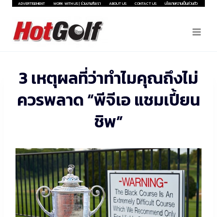
Skip
ADVERTISEMENT
WORK WITH US | ร่วมงานกับเรา
ABOUT US
CONTACT US
นโยบายความเป็นส่วนตัว
to
content
3 เหตุผลที่ว่าทำไมคุณถึงไม่
ควรพลาด “พีจีเอ แชมเปี้ยน
ชิพ”