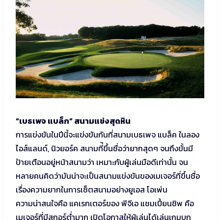
“เบธเพจ แบล็ก” สนามแข่งสุดหิน
การแข่งขันในปีนี้จะแข่งขันกันที่สนามเบธเพจ แบล็ค ในลอง
ไอส์แลนด์, นิวยอร์ค สนามที่้ขึ้นชื่อว่ายากสุดๆ จนถึงขั้นมี
ป้ายเตือนอยู่หน้าสนามว่า เหมาะกับผู้เล่นมือดีเท่านั้น จน
หลายคนคิดว่ามันน่าจะเป็นสนามแข่งขันของเมเจอร์ที่ขึ้นชื่อ
เรื่องความยากในการเซ็ตสนามอย่างยูเอส โอเพ่น
ความน่าสนใจคือ แคเรกเตอร์ของ พีจีเอ แชมเปี้ยนชิพ คือ
เมเจอร์ที่มีสกอร์ต่ำมาก เปิดโอกาสให้ผู้เล่นได้เล่นเกมบุก