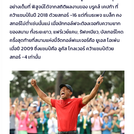
อย่างเต็มที่ พิสูจน์ได้จากสถิติผลงานของ บรูคส์ เคปก้า ที่
คว้าแชมป์ในปี 2018 ด้วยสกอร์ -16 แต่ที่เบธเพจ แบล็ก คง
สกอร์ไม่ต่ำเช่นนั้นแน่ เมื่อนักกอล์ฟจะต้องเจอกับความยาก
ของสนาม ทั้งระยะยาว, แฟร์เวย์แคบ, รัฟเหนียว, บังเกอร์โหด
ครั้งสุดท้ายที่สนามแห่งนี้จัดกอล์ฟเมเจอร์คือ ยูเอส โอเพ่น
เมื่อปี 2009 ซึ่งแชมป์คือ ลูคัส โกลเวอร์ คว้าแชมป์ด้วย
สกอร์ -4 เท่านั้น