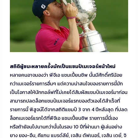
สถิติผู้ชนะหลายครั้งมักเป็นแชมป์เมเจอร์หน้าใหม่
หลายคนอาจมองว่า พีจีเอ แชมเปี้ยนชิพ นั้นมีศักดิ์ศรีน้อย
กว่าเมเจอร์รายการอื่นๆ แต่ความน่าสนใจของรายการนี้มัก
เป็นโอกาสให้นักกอล์ฟที่ไม่เคยได้สัมผัสแชมป์เมเจอร์มาก่อน
สามารถปลดล็อกแชมป์เมเจอร์แรกของตัวเองได้สำเร็จที่
รายการนี้ พิสูจน์ได้จากสถิติแชมป์ 3 จาก 4 ปีหลังสุด ที่ปลด
ล็อกเมเจอร์แรกได้ที่พีจีเอ แชมเปี้ยนชิพ รายการนี้นี่เอง
หรือถ้าย้อนไปนานกว่านั้นในรอบ 10 ปีที่ผ่านมา ผู้เล่นอย่าง
ยาง ยอง-อึน, คีแกน แบรด์ลีย์, เจสัน ดัฟเนอร์, เจสัน เดย์, จิ