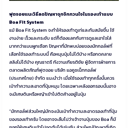
ฟุตจอยแนะวิธีลดปัญหาจุกจิกกวนใจในรองเท้าแบบ
Boa Fit System
แม้ Boa Fit System จะทำให้รองเท้าดูเท่และทันสมัยขึ้น ใช้
งานง่าย เร็วและกระชับ แต่ก็ต้องแลกกับการดูแลเอาใจใส่
มากกว่าแบบผูกเชือก ปัญหาที่มักพบบ่อยของนักกอล์ฟที่
เลือกใช้รองเท้าระบบนี้ คือหมุนปุ่มไม่ได้บ้าง หรือกดคลาย
สลิงไม่ได้บ้าง คุณธาตรี กังวานเกียรติชัย ผู้จัดการฝ่ายการ
ตลาดผลิตภัณฑ์ฟุตจอย บริษัท แอคูชเน็ทกอล์ฟ
(ประเทศไทย) จำกัด แนะนำว่า เมื่อใช้รองเท้าทุกครั้งนั้นควร
เป่าทำความสะอาดที่ปุ่มหมุน โดยเฉพาะหลังออกรอบนั้นอาจ
จะมีเศษดินหรือหญ้าเข้าไปติดค้างอยู่ในปุ่ม
“นักกอล์ฟส่วนใหญ่มักจะเน้นเป่าทำความสะอาดรองเท้าที่ปุ่ม
ของรองเท้าครับ โดยอาจจะลืมไปว่าเจ้าจานปุ่มของ Boa ก็มี
ซอกให้เศษดินเข้าไปอุดตันได้เช่นกัน ส่วนใหญ่ปัญหาที่เกิด