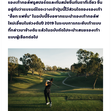
รองเท้ากอล์ฟดูสปอร์ตและทันสมัยขึ้นทันตาทีเดียว ขึ้น
อยู่กับว่าแบรนด์ใดจะวางเจ้าปุ่มนี้ไว้ส่วนใดของรองเท้า
“ฮ็อท แฟชั่น” ในฉบับนี้จึงอยากแนะนำรองเท้ากอล์ฟ
ใหม่เอี่ยมในช่วงต้นปี 2019 ในระบบการกระชับเท้าแบบ
ที่กล่าวมาข้างต้น แล้วในฉบับถัดไปจะนำเสนอรองเท้า
แบบผู้เชือกต่อไป