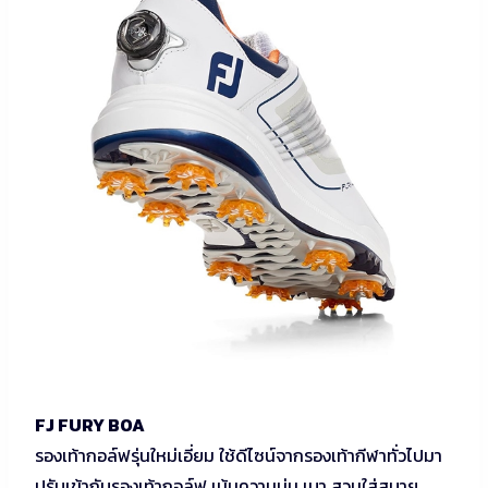
FJ FURY BOA
รองเท้ากอล์ฟรุ่นใหม่เอี่ยม ใช้ดีไซน์จากรองเท้ากีฬาทั่วไปมา
ปรับเข้ากับรองเท้ากอล์ฟ เน้นความนุ่ม เบา สวมใส่สบาย