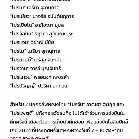
“โปรเม” เอรียา จุฑานุกาล
“โปรเมียว” ปาจรีย์ อนันต์นฤการ
“โปรเปียโน” อาภิชญา ยุบล
“โปรจัสมิน” ธิฎาภา สุวัณณะปุระ
“โปรแจน” วิชาณี มีชัย
“โปรโม” โมรียา จุฑานุกาล
“โปรมายด์” ตรีฉัฐ จีนกลับ
“โปรว่าน” จารวี บุญจันทร์
“โปรแหวน” พรอนงค์ เพชรล้ำ
“โปรปริญญ์” ปวริศา ยกทวน
สำหรับ 2 นักกอล์ฟหญิงไทย “โปรจีน” อาฒยา ฐิติกุล และ
“โปรแพตตี้” ปภังกร ธวัชธนกิจ ไม่ได้เข้าร่วมการแข่งขันใน
ศึกครั้งนี้ เนื่องด้วยการเก็บตัวผึกซ้อม เพื่อแข่งขันโอลิมปิกส์
เกม 2024 ที่ประเทศฝรั่งเศษ ระหว่างวันที่ 7 – 10 สิงหาคม
2567 ที่ใกล้เข้ามานี้