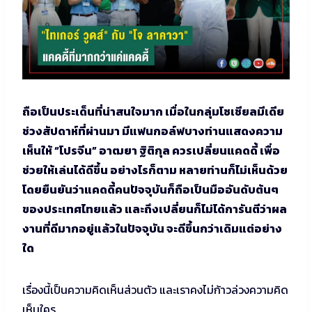
ถือเป็นประเด็นที่น่าสนใจมาก เมื่อในกลุ่มโซเชียลมีเดีย
ช่วงสัปดาห์ที่ผ่านมา มีแฟนกอล์ฟบางท่านแสดงความ
เห็นให้ “โปรจีน” อาฒยา ฐิติกุล ควรเปลี่ยนแคดดี้ เพื่อ
ช่วยให้เล่นได้ดีขึ้น อย่างไรก็ตาม หลายท่านก็ไม่เห็นด้วย
โดยยืนยันว่าแคดดี้คนปัจจุบันก็ถือเป็นมืออันดับต้นๆ
ของประเทศไทยแล้ว และถึงเปลี่ยนก็ไม่ได้การันตีว่าผล
งานที่ดีมากอยู่แล้วในปัจจุบัน จะดีขึ้นกว่าเดิมแต่อย่าง
ใด
เรื่องนี้เป็นความคิดเห็นส่วนตัว และเราคงไม่ก้าวล่วงความคิด
เห็นใคร