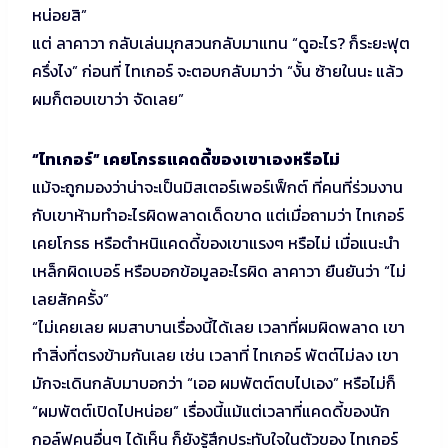
หน่อยสิ”
แต่ ลาคาวา กลับเล่นมุกสวนกลับมาแทน “ดูอะไร? ก็ระยะฟุต
ครึ่งไง” ก่อนที่ ไทเกอร์ จะตอบกลับมาว่า “งั้น ซ้ายในนะ แล้ว
ผมก็ตอบเขาว่า จัดเลย”
“ไทเกอร์” เคยโกรธแคดดี้ของเขาเองหรือไม่
แม้จะถูกมองว่าน่าจะเป็นมิสเตอร์เพอร์เฟ็กต์ ที่คนที่ร่วมงาน
กับเขาห้ามทำอะไรผิดพลาดเด็ดขาด แต่เมื่อถามว่า ไทเกอร์
เคยโกรธ หรือตำหนิแคดดี้ของเขาแรงๆ หรือไม่ เมื่อแนะนำ
เหล็กผิดเบอร์ หรือบอกข้อมูลอะไรผิด ลาคาวา ยืนยันว่า “ไม่
เลยสักครั้ง”
“ไม่เคยเลย ผมสาบานเรื่องนี้ได้เลย เวลาที่ผมผิดพลาด เขา
ทำสิ่งที่ตรงข้ามกันเลย เช่น เวลาที่ ไทเกอร์ พัตต์ไม่ลง เขา
มักจะเดินกลับมาบอกว่า “เออ ผมพัตต์ตบไปเอง” หรือไม่ก็
“ผมพัตต์เปิดไปหน่อย” เรื่องนี้แม้แต่เวลาที่แคดดี้ของนัก
กอล์ฟคนอื่นๆ ได้เห็น ก็ยังรู้สึกประทับใจในตัวของ ไทเกอร์