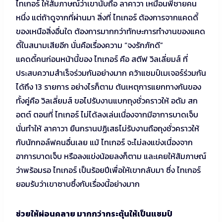
ไทเกอร์ ให้สัมภาษณ์ว่าเขานับถือ ลาคาวา เหมือนพี่ชายคน
หนึ่ง แต่ถ้าดูจากที่ผ่านมา สิ่งที่ ไทเกอร์ ต้องการจากแคดดี้
ของเหนือสิ่งอื่นใด ต้องการมากกว่าทักษะการทำงานของแคด
ดี้ในสนามเสียอีก นั่นคือเรื่องความ “จงรักภักดี”
แคดดี้คนก่อนหน้านี้ของ ไทเกอร์ คือ สตีฟ วิลเลี่ยมส์ ที่
ประสบความสำเร็จร่วมกันอย่างมาก คว้าแชมป์เมเจอร์ร่วมกัน
ได้ถึง 13 รายการ อย่างไรก็ตาม ต้นเหตุการแยกทางกันของ
ทั้งคู่คือ วิลเลี่ยมส์ ขอไปรับงานแบกถุงชั่วคราวให้ อดัม สก
อตต์ ตอนที่ ไทเกอร์ ไม่ได้ลงเล่นเนื่องจากมีอาการบาดเจ็บ
นั่นทำให้ ลาคาวา ยืนกรานปฏิเสธไม่รับงานถือถุงชั่วคราวให้
กับนักกอล์ฟคนอื่นเลย แม้ ไทเกอร์ จะไม่ลงแข่งเนื่องจาก
อาการบาดเจ็บ หรือลงแข่งน้อยลงก็ตาม และเคยให้สัมภาษณ์
ว่าพร้อมรอ ไทเกอร์ เป็นร้อยปีเพื่อให้เขากลับมา ซึ่ง ไทเกอร์
ยอมรับว่าเขาซาบซึ้งกับเรื่องนี้อย่างมาก
ช่วยให้ผ่อนคลาย มากกว่ากระตุ้นให้เป็นแชมป์