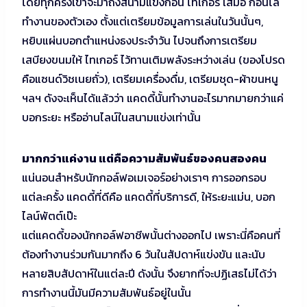
โดยทุกครั้งเขาจะมาถึงสนามแข่งก่อน ไทเกอร์ เสมอ ก่อนไล่
ทำงานของตัวเอง ตั้งแต่เตรียมข้อมูลการเล่นในวันนั้นๆ,
หยิบแผ่นบอกตำแหน่งธงประจำวัน ไปจนถึงการเตรียม
เสบียงขนมให้ ไทเกอร์ ไว้ทานเติมพลังระหว่างเล่น (ของโปรด
คือแซนด์วิชเนยถั่ว), เตรียมเครื่องดื่ม, เตรียมชุด-ผ้าขนหนู
ฯลฯ ดังจะเห็นได้แล้วว่า แคดดี้นั้นทำงานอะไรมากมายกว่าแค่
บอกระยะ หรืออ่านไลน์ในสนามแข่งเท่านั้น
มากกว่าแค่งาน แต่คือความสัมพันธ์ของคนสองคน
แน่นอนสำหรับนักกอล์ฟอเมเจอร์อย่างเราๆ การออกรอบ
แต่ละครั้ง แคดดี้ที่ดีคือ แคดดี้ที่บริการดี, ให้ระยะแม่น, บอก
ไลน์พัตต์เป๊ะ
แต่แคดดี้ของนักกอล์ฟอาชีพนั้นต่างออกไป เพราะนี่คือคนที่
ต้องทำงานร่วมกันมากถึง 6 วันในสัปดาห์แข่งขัน และนับ
หลายสิบสัปดาห์ในแต่ละปี ดังนั้น จึงยากที่จะปฏิเสธไม่ได้ว่า
การทำงานนี้มันมีความสัมพันธ์อยู่ในนั้น