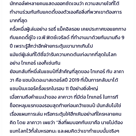
นักกอล์ฟหลายคนแสดงออกชัดเจนว่า ความสบายใจที่ได้
ทำงานร่วมกันกับแคดดี้ของตัวเองคือสิ่งที่พวกเขาต้องการ
มากที่สุด
ครั้งหนึ่งผู้เล่นอย่าง รอรี่ แม็คอิลรอย เคยประกาศขอแยกทาง
กับแคดดี้คู่ใจ เจ.พี.ฟิตซ์เจรัลด์ ที่ทำงานมาด้วยกันนานถึง 9
ปี เพราะรู้สึกว่าอีกฝ่ายกระตุ้นเขามากเกินไป
แม้แต่ผู้เล่นที่ได้ชื่อว่ารับความกดดันเก่งมากที่สุดในโลก
อย่าง ไทเกอร์ เองก็เช่นกัน
ย้อนกลับที่หนึ่งในแชมป์ที่สำคัญที่สุดของ ไทเกอร์ กับ ลาคา
วา คือ แชมป์เดอะมาสเตอร์สปี 2019 ที่เป็นการกลับมาได้
แชมป์เมเจอร์ครั้งแรกในรอบ 11 ปีอย่างยิ่งใหญ่
เมื่อถามถึงคำแนะนำของ ลาคาวา ที่มีต่อ ไทเกอร์ ในการที
ช็อตหลุมแรกของรอบสุดท้ายก่อนคว้าแชมป์ มันกลับไม่ใช่
เรื่องแผนการเล่น หรือกระตุ้นให้ฮึกเหิมอย่างที่ใครหลายคน
คิด โดย ลาคาวา เผยว่า “สิ่งที่ผมบอกกับเขาคือ นายไม่ต้อง
แบกโลกไว้ทั้งใบหรอกนะ และผมคิดว่าเขาทำแบบนั้นจริงๆ