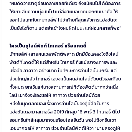
“ผมคิดว่าเขาดูผ่อนคลายเลยทีเดียว ถึงแม้ผมไม่ได้ต้องการ
ให้เขาเสียความมุ่งมั่นไป แต่สิ่งที่ผมอยากบอกกับเขาคือ ให้
ออกไปสนุกกับเกมกอล์ฟ ไม่ว่าท้ายที่สุดแล้วการแข่งขันจะ
เป็นยังไงก็ตาม แต่อย่าเข้าใจผมผิดไปนะ แค่ผ่อนคลายก็พอ”
ใครเป็นดูไลน์พัตต์ ไทเกอร์ หรือแคดดี้
นักกอล์ฟหลายคนเวลาพัตต์พลาด มักมีข้อแคลงใจถึงไลน์
พัตต์ที่แคดดี้ให้ แต่สำหรับ ไทเกอร์ ถึงแม้เขาจะเคารพและ
เชื่อมือ ลาคาวา อย่างมาก ในทักษะการอ่านไลน์บนกรีน แต่
ส่วนใหญ่แล้ว ไทเกอร์ เองจะเป็นคนอ่านไลน์ด้วยตัวเองเกือบ
ทั้งหมด ยกเว้นแค่บางสถานการณ์ที่ต้องพัตต์มากกว่าหนึ่ง
ไลน์ เขาจึงจะร้องขอให้ ลาคาวา ช่วยอ่านไลน์ด้วย
หนึ่งในมุกตลกของเรื่องการอ่านไลน์ของคู่นี้คือ ในการ
แข่งขันเดอะมาสเตอร์ส 2019 ที่หลุม 16 พาร์ 3 ไทเกอร์ ตีไป
ออนกรีนใกล้หลุมมากจนเกือบโฮลอินวัน พอไปถึงกรีนเขา
เอ่ยปากขอให้ ลาคาวา ช่วยอ่านไลน์พัตต์ให้ว่า “นายลองดูให้