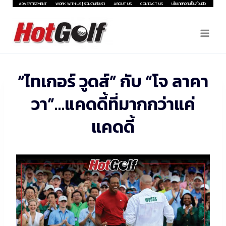
Skip
ADVERTISEMENT
WORK WITH US | ร่วมงานกับเรา
ABOUT US
CONTACT US
นโยบายความเป็นส่วนตัว
to
content
“ไทเกอร์ วูดส์” กับ “โจ ลาคา
วา”…แคดดี้ที่มากกว่าแค่
แคดดี้