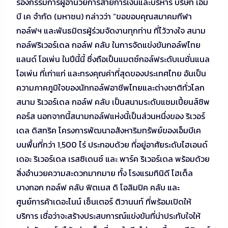
รองกรรมการผู้อำนวยการสายการเงินและบริหาร บริษัท เอ็ม
บี เค จำกัด (มหาชน) กล่าวว่า “ขอขอบคุณสมาคมกีฬา
กอล์ฟฯ และพันธมิตรผู้ร่วมจัดงานทุกท่าน ที่ไว้วางใจ สนาม
กอล์ฟริเวอร์เดล กอล์ฟ คลับ ในการจัดแข่งขันกอล์ฟไทย
แลนด์ โอเพ่น ในปีนี้นี้ ซึ่งถือเป็นแมตซ์กอล์ฟระดับเนชั่นแนล
โอเพ่น ที่เก่าแก่ และทรงคุณค่าที่สุดของประเทศไทย อันเป็น
ความภาคภูมิใจของนักกอล์ฟอาชีพไทยและต่างชาติทั่วโลก
สนาม ริเวอร์เดล กอล์ฟ คลับ เป็นสนามระดับแชมเปี้ยนส์ชิพ
คอร์ส นอกจากนี้สนามกอล์ฟแห่งนี้เป็นส่วนหนึ่งของ ริเวอร์
เดล ดิสทริค โครงการพัฒนาอสังหาริมทรัพย์ของเอ็มบีเค
บนพื้นที่กว่า 1,500 ไร่ ประกอบด้วย ที่อยู่อาศัยระดับไฮเอนด์
เดอะ ริเวอร์เดล เรสซิเดนซ์ และ พาร์ค ริเวอร์เดล พร้อมด้วย
สิ่งอำนวยความสะดวกมากมาย ทั้ง โรงแรมทินิดี โฮเต็ล
บางกอก กอล์ฟ คลับ ฟิตเนส ดิ โอลิมปิค คลับ และ
ศูนย์การค้าเดอะไนน์ เซ็นเตอร์ ติวานนท์ ที่พร้อมเปิดให้
บริการ เชื่อว่าจะสร้างประสบการณ์แข่งขันที่น่าประทับใจให้