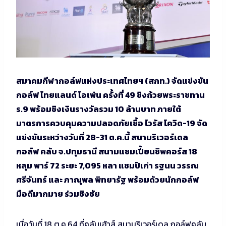
สมาคมกีฬากอล์ฟแห่งประเทศไทยฯ (สกท.) จัดแข่งขัน
กอล์ฟ ไทยแลนด์ โอเพ่น ครั้งที่ 49 ชิงถ้วยพระราชทาน
ร.9 พร้อมชิงเงินรางวัลรวม 10 ล้านบาท ภายใต้
มาตรการควบคุมความปลอดภัยเชื้อ ไวรัส โควิด-19 จัด
แข่งขันระหว่างวันที่ 28-31 ต.ค.นี้ สนามริเวอร์เดล
กอล์ฟ คลับ จ.ปทุมธานี สนามแชมเปี้ยนชิพคอร์ส 18
หลุม พาร์ 72 ระยะ 7,095 หลา แชมป์เก่า รฐนน วรรณ
ศรีจันทร์ และ ภาณุพล พิทยารัฐ พร้อมด้วยนักกอล์ฟ
มือดีมากมาย ร่วมชิงชัย
เมื่อวันที่ 18 ต.ค.64 ที่คลับเฮ้าส์ สนามริเวอร์เดล กอล์ฟคลับ