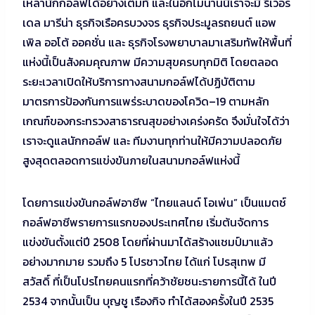
เหล่านักกอล์ฟได้อย่างเต็มที่ และในอีกไม่นานนี้เราจะมี ริเวอร์
เดล มารีน่า ธุรกิจเรือครบวงจร ธุรกิจประมูลรถยนต์ แอพ
เพิล ออโต้ ออคชั่น และ ธุรกิจโรงพยาบาลมาเสริมทัพให้พื้นที่
แห่งนี้เป็นสังคมคุณภาพ มีความสุขครบทุกมิติ โดยตลอด
ระยะเวลาเปิดให้บริการทางสนามกอล์ฟได้ปฏิบัติตาม
มาตรการป้องกันการแพร่ระบาดของโควิด–19 ตามหลัก
เกณฑ์ของกระทรวงสาธารณสุขอย่างเคร่งครัด จึงมั่นใจได้ว่า
เราจะดูแลนักกอล์ฟ และ ทีมงานทุกท่านให้มีความปลอดภัย
สูงสุดตลอดการแข่งขันภายในสนามกอล์ฟแห่งนี้
โดยการแข่งขันกอล์ฟอาชีพ “ไทยแลนด์ โอเพ่น” เป็นแมตช์
กอล์ฟอาชีพรายการแรกของประเทศไทย เริ่มต้นจัดการ
แข่งขันตั้งแต่ปี 2508 โดยที่ผ่านมาได้สร้างแชมป์มาแล้ว
อย่างมากมาย รวมถึง 5 โปรชาวไทย ได้แก่ โปรสุเทพ มี
สวัสดิ์ ที่เป็นโปรไทยคนแรกที่คว้าชัยชนะรายการนี้ได้ ในปี
2534 จากนั้นเป็น บุญชู เรืองกิจ ทำได้สองครั้งในปี 2535