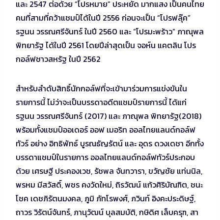
และ 2547 ต่อด้วย “โปรหมาย” ประหยัด มากแสง เป็นคนไทย
คนที่สามที่คว้าแชมป์ได้ในปี 2556 ก่อนจะเป็น “โปรฟลุ๊ค”
รฐนน วรรณศรีจันทร์ ในปี 2560 และ “โปรมะพร้าว” ภาณุพล
พิทยารัฐ ได้ในปี 2561 โดยปีล่าสุดเป็น จอห์น แคตลิน โปร
กอล์ฟชาวสหรัฐ ในปี 2562
สำหรับลำดับสิทธิ์นักกอล์ฟที่จะเข้ามาร่วมการแข่งขันใน
รายการนี้ ไม่ว่าจะเป็นบรรดาอดีตแชมป์รายการนี้ ได้แก่
รฐนน วรรณศรีจันทร์ (2017) และ ภาณุพล พิทยารัฐ(2018)
พร้อมทั้งแชมป์ออเดอร์ ออฟ เมอริท ออลไทยแลนด์กอล์ฟ
ทัวร์ อย่าง อิทธิพัทธ์ บูรณธัญรัตน์ และ อุดร ดวงเดชา อีกทั้ง
บรรดาแชมป์ในรายการ ออลไทยแลนด์กอล์ฟทัวร์ประกอบ
ด้วย เศรษฐี ประคองเวช, รัชพล จันทวารา, ขวัญชัย แท่นนิล,
พรหม มีสวัสดิ์, พชร คงวัดใหม่, ถิรวัฒน์ แก้วศิริบัณฑิต, ชนะ
โชค เดชภิรัตนมงคล, ภูมิ ภัทโรพงศ์, ภวินท์ อิงคะประดิษฐ์,
ถาวร วิรัตน์จันทร์, ภานุวัฒน์ บุลสมบัติ, กษิดิศ เล็บครุฑ, สา