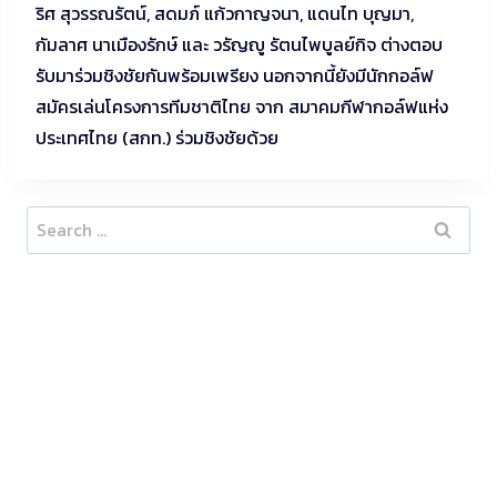
ริศ สุวรรณรัตน์, สดมภ์ แก้วกาญจนา, แดนไท บุญมา,
กัมลาศ นาเมืองรักษ์ และ วรัญญู รัตนไพบูลย์กิจ ต่างตอบ
รับมาร่วมชิงชัยกันพร้อมเพรียง นอกจากนี้ยังมีนักกอล์ฟ
สมัครเล่นโครงการทีมชาติไทย จาก สมาคมกีฬากอล์ฟแห่ง
ประเทศไทย (สกท.) ร่วมชิงชัยด้วย
Search
for: