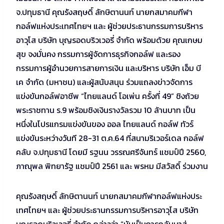
จ.ปทุมธานี คุณรังสฤษดิ์ ลักษิตานนท์ นายกสมาคมกีฬา
กอล์ฟแห่งประเทศไทยฯ และ ผู้ช่วยประธานกรรมการบริหาร
อาวุโส บริษัท บุญรอดบริวเวอรี่ จำกัด พร้อมด้วย คุณเกษม
สุข จงมั่นคง กรรมการผู้จัดการธุรกิจกอล์ฟ และรอง
กรรมการผู้อำนวยการสายการเงิน และบริหาร บริษัท เอ็ม บี
เค จำกัด (มหาชน) และผู้สนับสนุน ร่วมแถลงข่าวจัดการ
แข่งขันกอล์ฟอาชีพ “ไทยแลนด์ โอเพ่น ครั้งที่ 49” ชิงถ้วย
พระราชทาน ร.9 พร้อมชิงเงินรางวัลรวม 10 ล้านบาท เป็น
หนึ่งในโปรแกรมแข่งขันของ ออล ไทยแลนด์ กอล์ฟ ทัวร์
แข่งขันระหว่างวันที 28-31 ต.ค.64 ที่สนามริเวอร์เดล กอล์ฟ
คลับ จ.ปทุมธานี โดยมี รฐนน วรรณศรีจันทร์ แชมป์ปี 2560,
ภาณุพล พิทยารัฐ แชมป์ปี 2561 และ พรหม มีสวัสดิ์ ร่วมงาน
คุณรังสฤษดิ์ ลักษิตานนท์ นายกสมาคมกีฬากอล์ฟแห่งประ
เทศไทยฯ และ ผู้ช่วยประธานกรรมการบริหารอาวุโส บริษัท
บุญรอดบริวเวอรี่ จำกัด กล่าวว่า “นับเป็นการกลับมาสู่