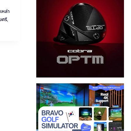
เหล่า
ยศรี,