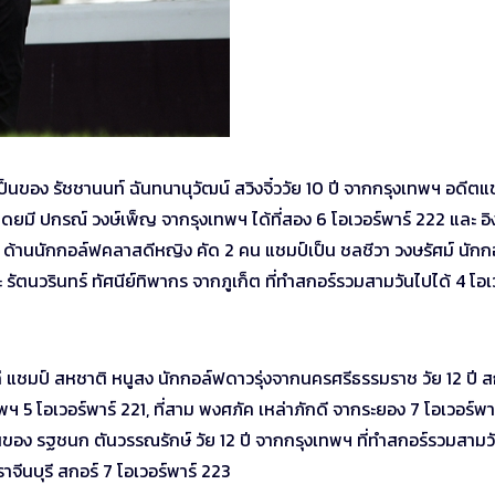
ป็นของ รัชชานนท์ ฉันทนานุวัฒน์ สวิงจิ๋ววัย 10 ปี จากกรุงเทพฯ อดีตแ
4 โดยมี ปกรณ์ วงษ์เพ็ญ จากรุงเทพฯ ได้ที่สอง 6 โอเวอร์พาร์ 222 และ อิ
์ 225 ด้านนักกอล์ฟคลาสดีหญิง คัด 2 คน แชมป์เป็น ชลชีวา วงษรัศม์ นัก
ะ รัตนวรินทร์ ทัศนีย์ทิพากร จากภูเก็ต ที่ทำสกอร์รวมสามวันไปได้ 4 โอเ
แก่ แชมป์ สหชาติ หนูสง นักกอล์ฟดาวรุ่งจากนครศรีธรรมราช วัย 12 ปี ส
พฯ 5 โอเวอร์พาร์ 221, ที่สาม พงศภัค เหล่าภักดี จากระยอง 7 โอเวอร์พา
ของ รฐชนก ตันวรรณรักษ์ วัย 12 ปี จากกรุงเทพฯ ที่ทำสกอร์รวมสามวั
าจีนบุรี สกอร์ 7 โอเวอร์พาร์ 223