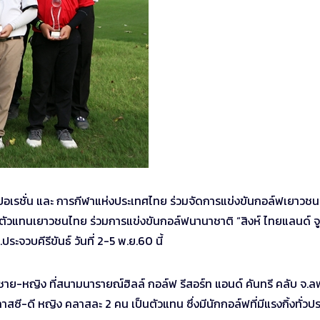
ปอเรชั่น และ การกีฬาแห่งประเทศไทย ร่วมจัดการแข่งขันกอล์ฟเยาวชน “
ป็นตัวแทนเยาวชนไทย ร่วมการแข่งขันกอล์ฟนานาชาติ “สิงห์ ไทยแลนด์ จูเ
ะจวบคีรีขันธ์ วันที่ 2-5 พ.ย.60 นี้
ดี ชาย-หญิง ที่สนามนารายณ์ฮิลล์ กอล์ฟ รีสอร์ท แอนด์ คันทรี คลับ จ.ลพ
ี-ดี หญิง คลาสละ 2 คน เป็นตัวแทน ซึ่งมีนักกอล์ฟที่มีแรงกิ้งทั่วป