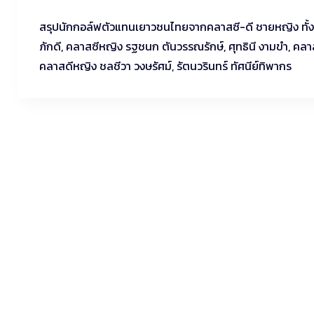
สรุปนักกอล์ฟตัวแทนเยาวชนไทยจากคลาสซี-ดี ชายหญิง ทั้ง 10 
ภักดี, คลาสซีหญิง รฐชนก ตันวรรณรักษ์, ศุทธินี งามขำ, คลาสด
คลาสดีหญิง ชลชีวา วงษรัศม์, รัตนวรินทร์ ทัศนีย์ทิพากร