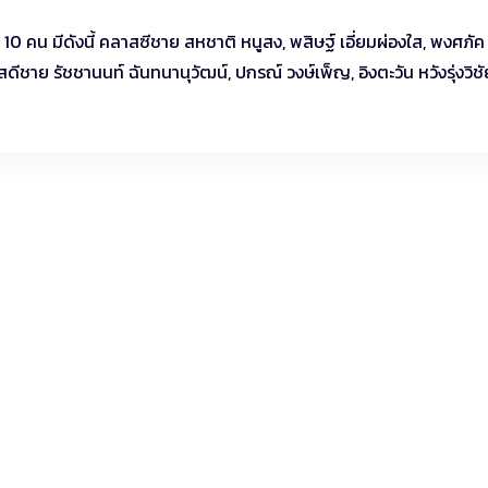
คน มีดังนี้ คลาสซีชาย สหชาติ หนูสง, พสิษฐ์ เอี่ยมผ่องใส, พงศภัค 
ีชาย รัชชานนท์ ฉันทนานุวัฒน์, ปกรณ์ วงษ์เพ็ญ, อิงตะวัน หวังรุ่งวิชั