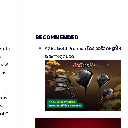
RECOMMENDED
AXEL Gold Premiun ไดรเวอร์สุดหรูที่ให้
ชมป์จู
ระยะทางสุดยอด
ง
กอล์ฟ
วอร์
กอร์
ร์
นได้