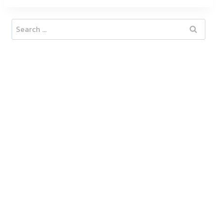
Search
for: