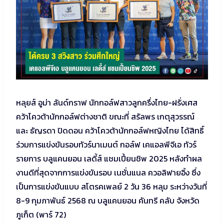
หลุยส์ อูม่า ลันด์กราฟ นักกอล์ฟสาวลูกครึ่งไทย-ฝรั่งเศส
คว้าโควต้านักกอล์ฟต่างชาติ ขณะที่ สรัลพร เกตุสุวรรณ์
และ ธัญรดา ปิดดอน คว้าโควต้านักกอล์ฟหญิงไทย ได้สิทธิ์
ร่วมการแข่งขันรอบทัวร์นาเมนต์ กอล์ฟ เคแอลพีจีเอ ทัวร์
รายการ บลูแคนยอน เลดี้ส์ แชมเปี้ยนชิพ 2025 หลังทำผล
งานดีที่สุดจากการแข่งขันรอบ เนชั่นแนล ควอลิฟายอิ้ง ซึ่ง
เป็นการแข่งขันแบบ สโตรคเพลย์ 2 วัน 36 หลุม ระหว่างวันที่
8-9 กุมภาพันธ์ 2568 ณ บลูแคนยอน คันทรี คลับ จังหวัด
ภูเก็ต (พาร์ 72)