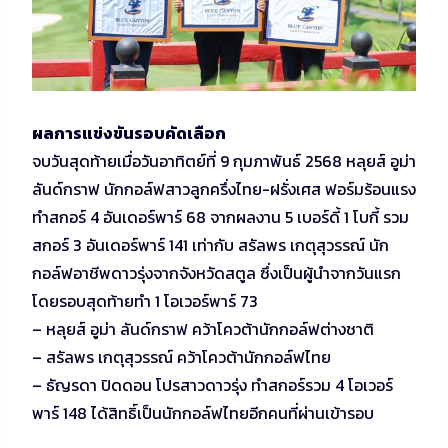
ผลการแข่งขันรอบคัดเลือก
จบวันสุดท้ายเมื่อวันอาทิตย์ที่ 9 กุมภาพันธ์ 2568 หลุยส์ อูม่า
ลันด์กราฟ นักกอล์ฟสาวลูกครึ่งไทย-ฝรั่งเศส ฟอร์มร้อนแรง
ทำสกอร์ 4 อันเดอร์พาร์ 68 จากผลงาน 5 เบอร์ดี้ 1 โบกี้ รวม
สกอร์ 3 อันเดอร์พาร์ 141 เท่ากับ สรัลพร เกตุสุวรรณ์ นัก
กอล์ฟอาชีพดาวรุ่งจากจังหวัดสตูล ซึ่งเป็นผู้นำจากวันแรก
โดยรอบสุดท้ายทำ 1 โอเวอร์พาร์ 73
– หลุยส์ อูม่า ลันด์กราฟ คว้าโควต้านักกอล์ฟต่างชาติ
– สรัลพร เกตุสุวรรณ์ คว้าโควต้านักกอล์ฟไทย
– ธัญรดา ปิดดอน โปรสาวดาวรุ่ง ทำสกอร์รวม 4 โอเวอร์
พาร์ 148 ได้สิทธิ์เป็นนักกอล์ฟไทยอีกคนที่ผ่านเข้ารอบ