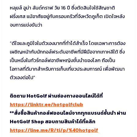
หลุยส์ อูม่า ลันด์กราฟ วัย 16 ปี ซึ่งตัดสินใจใช้สัญชาติ
ฝรั่งเศส แม้อาศัยอยู่กับครอบครัวที่จังหวัดภูเก็ต เปิดใจหลัง
จบการแข่งขันว่า
“ดีใจและภูมิใจในตัวเองมากที่ทำได้สำเร็จ โดยเฉพาะการต้อง
เผชิญหน้ากับนักกอล์ฟระดับอาชีพที่มีฝีมือจากเกาหลีใต้ ซึ่ง
เป็นหนึ่งในทัวร์กอล์ฟอาชีพหญิงชั้นนำของโลก ถือเป็น
โอกาสที่ดีมากสำหรับการเก็บเกี่ยวประสบการณ์ เพื่อพัฒนา
ตัวเองต่อไป”
ติดตาม HotGolf ผ่านช่องทางออนไลน์ได้ที่
https://linktr.ee/hotgolfclub
**สั่งซื้อสินค้ากอล์ฟออนไลน์จากทุกแบรนด์ชั้นนำ ผ่าน
HotGolf Shop สอบถามสินค้าได้ที่คลิก
https://line.me/R/ti/p/%40hotgolf